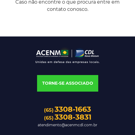
Caso não encontre o que procura entre em
contato conosco.
TORNE-SE ASSOCIADO
3308-1663
(65)
3308-3831
(65)
atendimento@acenmcdl.com.br