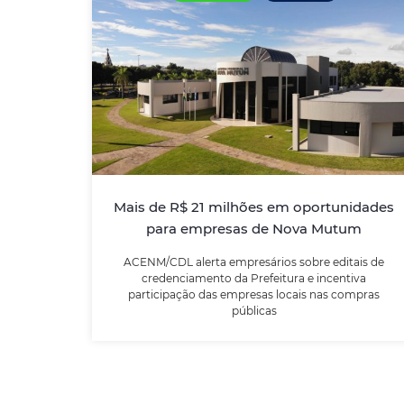
Mais de R$ 21 milhões em
oportunidades para empresas de
Nova Mutum
ACENM/CDL alerta empresários sobre
editais de credenciamento da Prefeitura e
incentiva participação das empresas locais
Mais de R$ 21 milhões em oportunidades
nas compras públicas
para empresas de Nova Mutum
ACENM/CDL alerta empresários sobre editais de
LEIA MAIS
credenciamento da Prefeitura e incentiva
participação das empresas locais nas compras
públicas