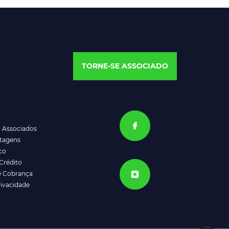
TORNE-SE ASSOCIADO
a Associados
ntagens
co
Crédito
e Cobrança
rivacidade
ATENDIMENTO