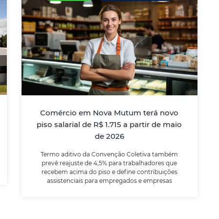
Comércio em Nova Mutum terá
novo piso salarial de R$ 1.715 a
partir de maio de 2026
Termo aditivo da Convenção Coletiva
também prevê reajuste de 4,5% para
trabalhadores que recebem acima do piso e
Comércio em Nova Mutum terá novo
define contribuições assistenciais para
piso salarial de R$ 1.715 a partir de maio
empregados e empresas
de 2026
Termo aditivo da Convenção Coletiva também
LEIA MAIS
prevê reajuste de 4,5% para trabalhadores que
recebem acima do piso e define contribuições
assistenciais para empregados e empresas