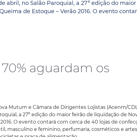
 abril, no Salão Paroquial, a 27º edição do maior 
Espaç
Proteção ao Crédito
Queima de Estoque – Verão 2016. O evento conta
Vante CRM
é 70% aguardam os
Nova Mutum e Câmara de Dirigentes Lojistas (Acenm/CDL
roquial, a 27º edição do maior feirão de liquidação de No
016. O evento contará com cerca de 40 lojas de confec
antil, masculino e feminino, perfumaria, cosméticos e arte
icletas e praça de alimentação.