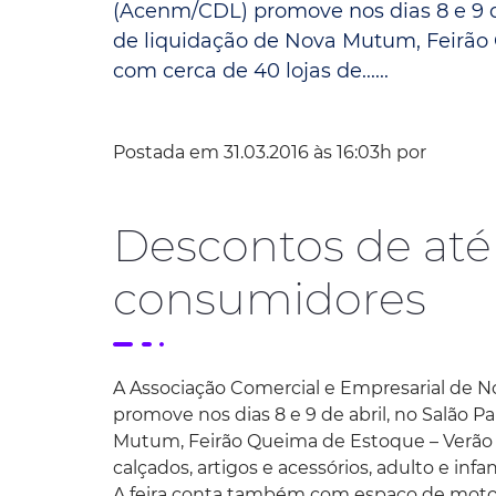
(Acenm/CDL) promove nos dias 8 e 9 de
de liquidação de Nova Mutum, Feirão 
Convênio Parque das Águas
com cerca de 40 lojas de......
Convênio Mix da Saúde
Postada em 31.03.2016 às 16:03h por
Descontos de at
consumidores
A Associação Comercial e Empresarial de 
promove nos dias 8 e 9 de abril, no Salão Pa
Mutum, Feirão Queima de Estoque – Verão 2
calçados, artigos e acessórios, adulto e inf
A feira conta também com espaço de motoc