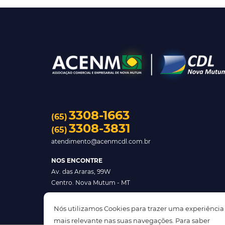
3308-1663
(65)
3308-3831
(65)
atendimento@acenmcdl.com.br
NOS ENCONTRE
Av. das Araras, 99W
Centro. Nova Mutum - MT
Nós utilizamos Cookies para trazer uma experiência
mais relevante nas suas navegações. Para saber