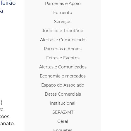
feirão
Parcerias e Apoio
os p/ Locação
rá
Fomento
Serviços
Jurídico e Tributário
Alertas e Comunicado
Parcerias e Apoios
Feiras e Eventos
Alertas e Comunicados
Economia e mercados
Espaço do Associado
Datas Comerciais
)
Institucional
va
SEFAZ-MT
ções,
Geral
sanato.
Enquetes