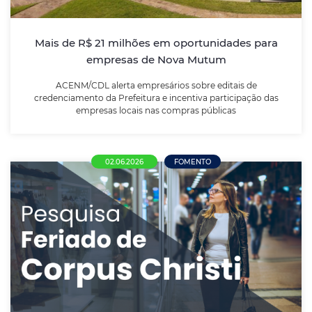
participação das empresas locais nas compras
públicas
Mais de R$ 21 milhões em oportunidades para
empresas de Nova Mutum
LEIA MAIS
ACENM/CDL alerta empresários sobre editais de
credenciamento da Prefeitura e incentiva participação das
empresas locais nas compras públicas
02.06.2026
FOMENTO
Comércio de Nova Mutum se divide sobre
funcionamento no Corpus Christi; maioria
defende liberdade de decisão ao
empresário