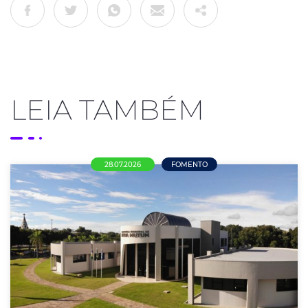
LEIA TAMBÉM
28.07.2026
FOMENTO
Mais de R$ 21 milhões em oportunidades
para empresas de Nova Mutum
ACENM/CDL alerta empresários sobre editais de
credenciamento da Prefeitura e incentiva