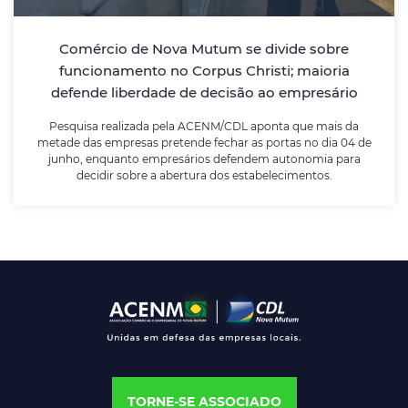
Pesquisa realizada pela ACENM/CDL aponta que mais
da metade das empresas pretende fechar as portas
no dia 04 de junho, enquanto empresários defendem
Comércio de Nova Mutum se divide sobre
autonomia para decidir sobre a abertura dos
funcionamento no Corpus Christi; maioria
estabelecimentos.
defende liberdade de decisão ao empresário
Pesquisa realizada pela ACENM/CDL aponta que mais da
LEIA MAIS
metade das empresas pretende fechar as portas no dia 04 de
junho, enquanto empresários defendem autonomia para
decidir sobre a abertura dos estabelecimentos.
TORNE-SE ASSOCIADO