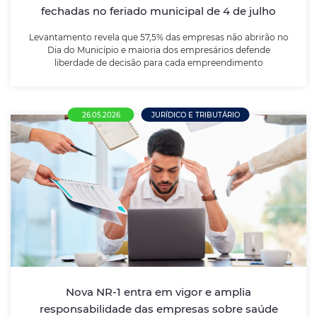
fechadas no feriado municipal de 4 de julho
LEIA MAIS
Levantamento revela que 57,5% das empresas não abrirão no
Dia do Município e maioria dos empresários defende
liberdade de decisão para cada empreendimento
26.05.2026
JURÍDICO E TRIBUTÁRIO
Nova NR-1 entra em vigor e amplia
responsabilidade das empresas sobre
saúde mental no trabalho
Atualização da norma obriga empregadores a incluir
riscos psicossociais, como burnout, estresse e
assédio, no gerenciamento de riscos ocupacionais
Nova NR-1 entra em vigor e amplia
responsabilidade das empresas sobre saúde