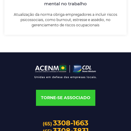
mental no trabalho
LEIA MAIS
Atualização da norma obriga empregadores a incluir riscos
psicossociais, como burnout, estresse e assédio, no
gerenciamento de riscos ocupacionais
TORNE-SE ASSOCIADO
3308-1663
(65)
3308-3831