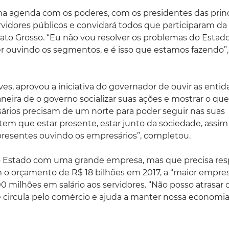
 agenda com os poderes, com os presidentes das princ
vidores públicos e convidará todos que participaram da
Mato Grosso. “Eu não vou resolver os problemas do Estad
er ouvindo os segmentos, e é isso que estamos fazendo”,
es, aprovou a iniciativa do governador de ouvir as enti
eira de o governo socializar suas ações e mostrar o que
sários precisam de um norte para poder seguir nas suas
 tem que estar presente, estar junto da sociedade, assi
resentes ouvindo os empresários”, completou.
 Estado com uma grande empresa, mas que precisa res
 o orçamento de R$ 18 bilhões em 2017, a “maior empre
0 milhões em salário aos servidores. “Não posso atrasar 
circula pelo comércio e ajuda a manter nossa economia