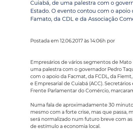
Cuiabá, de uma palestra com o gove
Estado. O evento contou com o apoio 
Convênio Parque das Águas
Famato, da CDL e da Associação Comerc
Convênio Mix da Saúde
Postada em 12.06.2017 às 14:06h por
Empresários de vários segmentos de Mato Gr
uma palestra com o governador Pedro Taq
com o apoio da Facmat, da FCDL, da Fiemt,
e Empresarial de Cuiabá (ACC). Secretários
Frente Parlamentar do Comércio, marcara
Numa fala de aproximadamente 30 minutos
mesmo com a forte crise, mas que passa,
será normalizado num futuro breve com a
de estímulo a economia local.