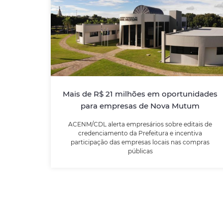
Mais de R$ 21 milhões em
oportunidades para empresas de
Nova Mutum
ACENM/CDL alerta empresários sobre
editais de credenciamento da Prefeitura e
incentiva participação das empresas locais
Mais de R$ 21 milhões em oportunidades
nas compras públicas
para empresas de Nova Mutum
ACENM/CDL alerta empresários sobre editais de
LEIA MAIS
credenciamento da Prefeitura e incentiva
participação das empresas locais nas compras
públicas