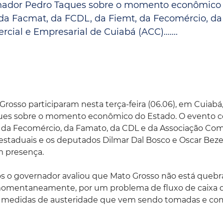
rnador Pedro Taques sobre o momento econômico
Espaç
Proteção ao Crédito
da Facmat, da FCDL, da Fiemt, da Fecomércio, da
ial e Empresarial de Cuiabá (ACC).......
Vante CRM
osso participaram nesta terça-feira (06.06), em Cuiabá
ues sobre o momento econômico do Estado. O evento 
 da Fecomércio, da Famato, da CDL e da Associação Com
 estaduais e os deputados Dilmar Dal Bosco e Oscar Beze
m presença.
 o governador avaliou que Mato Grosso não está quebr
 momentaneamente, por um problema de fluxo de caixa 
s medidas de austeridade que vem sendo tomadas e co