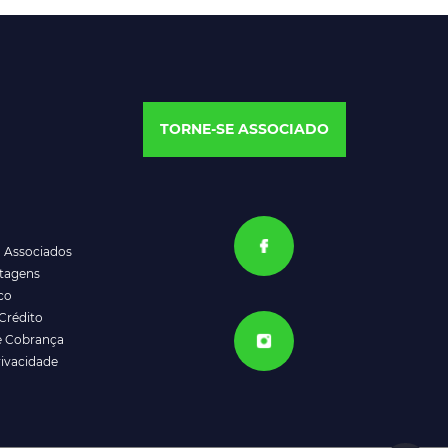
TORNE-SE ASSOCIADO
a Associados
ntagens
co
Crédito
e Cobrança
rivacidade
ATENDIMENTO