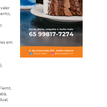
 valer
mento,
io
eres em
),
 Fiemt,
abá,
dual,