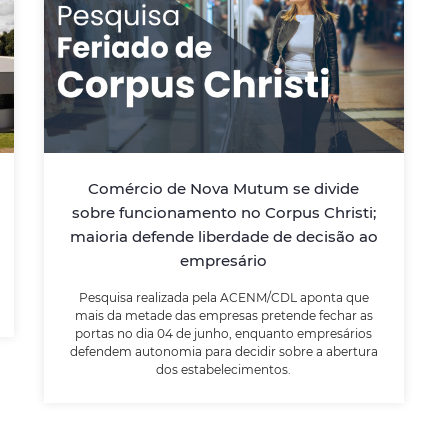
Comércio de Nova Mutum se
divide sobre funcionamento no
Corpus Christi; maioria defende
liberdade de decisão ao
empresário
Pesquisa realizada pela ACENM/CDL aponta
Comércio de Nova Mutum se divide
que mais da metade das empresas
sobre funcionamento no Corpus Christi;
pretende fechar as portas no dia 04 de
maioria defende liberdade de decisão ao
junho, enquanto empresários defendem
autonomia para decidir sobre a abertura
empresário
dos estabelecimentos.
Pesquisa realizada pela ACENM/CDL aponta que
mais da metade das empresas pretende fechar as
portas no dia 04 de junho, enquanto empresários
LEIA MAIS
defendem autonomia para decidir sobre a abertura
dos estabelecimentos.