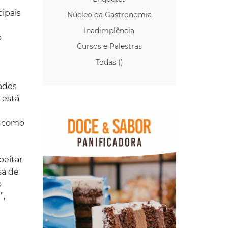
ipais
Núcleo da Gastronomia
Inadimplência
o
Cursos e Palestras
Todas ()
dades
 está
m como
peitar
sa de
o
”,