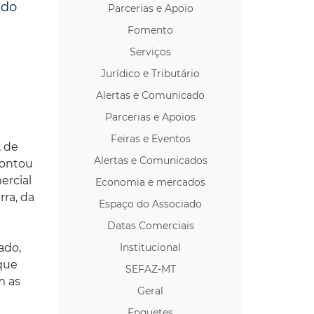
 do
Parcerias e Apoio
os p/ Locação
Fomento
Serviços
Jurídico e Tributário
Alertas e Comunicado
Parcerias e Apoios
Feiras e Eventos
, de
Alertas e Comunicados
contou
ercial
Economia e mercados
rra, da
Espaço do Associado
Datas Comerciais
ado,
Institucional
que
SEFAZ-MT
m as
Geral
Enquetes