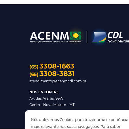
3308-1663
(65)
3308-3831
(65)
atendimento@acenmcdl.com.br
NOS ENCONTRE
Av. das Araras, 99W
Centro. Nova Mutum - MT
Nós utilizamos Cookies para trazer uma experiência
mais relevante nas suas navegações. Para saber