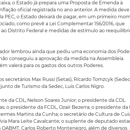
caixa, o Estado já prepara uma Proposta de Emenda à
inflação oficial registrada no ano anterior. A medida deve
 da PEC, o Estado deixará de pagar, em um primeiro mo
egociado, como prevê a Lei Complementar 156/2016, que
 ao Distrito Federal e medidas de estímulo ao reequilíbr
nador lembrou ainda que pediu uma economia dos Pod
, não conseguiu a aprovação da medida na Assembleia
bém valerá para os gastos dos outros Poderes.
s secretários Max Russi (Setas), Ricardo Tomzcyk (Sedec
djunto de Turismo da Sedec, Luis Carlos Nigro.
te da CDL, Nelson Soares Junior; o presidente da CDL
as; o presidente da FCDL, Ozair Bezerra; o presidente da
Hermes Martins da Cunha; o secretário de Cultura de Cui
lvia Mara Leite Cavalcante; o suplente de deputado esta
 da OABMT, Carlos Roberto Montenegro, além de diversos