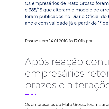
Os empresários de Mato Grosso foram
Convênio Parque das Águas
e 385/15 que alteram o modelo de ar
foram publicados no Diário Oficial do 
Convênio Mix da Saúde
ano e com validade já a partir de 1º de j
Postada em 14.01.2016 às 17:01h por
Após reação cont
empresários ret
prazos e alteraçõ
Os empresários de Mato Grosso foram surp