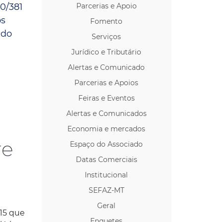
0/381
Parcerias e Apoio
os p/ Locação
os
Fomento
 do
Serviços
Jurídico e Tributário
Alertas e Comunicado
Parcerias e Apoios
Feiras e Eventos
Alertas e Comunicados
Economia e mercados
re
Espaço do Associado
Datas Comerciais
Institucional
SEFAZ-MT
Geral
15 que
Enquetes