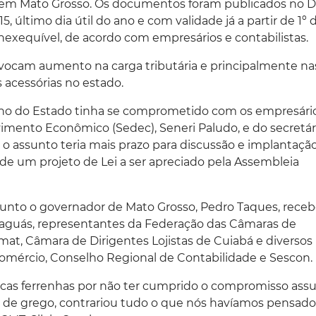
em Mato Grosso. Os documentos foram publicados no Di
 último dia útil do ano e com validade já a partir de 1º 
inexequível, de acordo com empresários e contabilistas.
vocam aumento na carga tributária e principalmente na
acessórias no estado.
rno do Estado tinha se comprometido com os empresário
imento Econômico (Sedec), Seneri Paludo, e do secretár
 o assunto teria mais prazo para discussão e implantação
 de um projeto de Lei a ser apreciado pela Assembleia
sunto o governador de Mato Grosso, Pedro Taques, rece
Paiaguás, representantes da Federação das Câmaras de
cmat, Câmara de Dirigentes Lojistas de Cuiabá e diversos
omércio, Conselho Regional de Contabilidade e Sescon.
ticas ferrenhas por não ter cumprido o compromisso as
de grego, contrariou tudo o que nós havíamos pensado