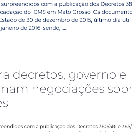
 surpreendidos com a publicação dos Decretos 38
Espaç
Proteção ao Crédito
recadação do ICMS em Mato Grosso. Os document
Vante CRM
Estado de 30 de dezembro de 2015, último dia útil
aneiro de 2016, sendo,......
ra decretos, governo e
omam negociações sob
es
reendidos com a publicação dos Decretos 380/381 e 385/