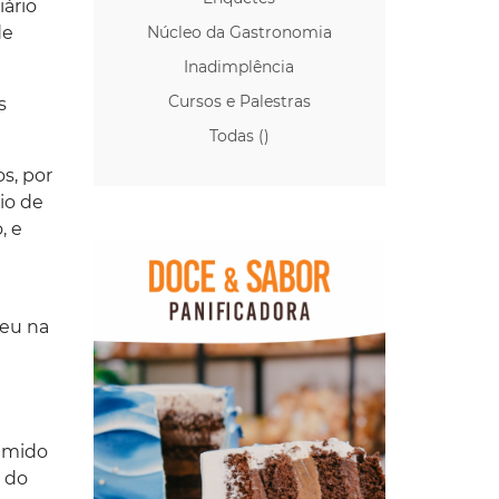
ário
de
Núcleo da Gastronomia
Inadimplência
Cursos e Palestras
s
Todas ()
s, por
io de
, e
beu na
sumido
 do