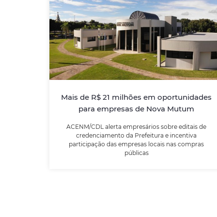
Mais de R$ 21 milhões em
oportunidades para empresas de
Nova Mutum
ACENM/CDL alerta empresários sobre
editais de credenciamento da Prefeitura e
incentiva participação das empresas locais
Mais de R$ 21 milhões em oportunidades
nas compras públicas
para empresas de Nova Mutum
ACENM/CDL alerta empresários sobre editais de
LEIA MAIS
credenciamento da Prefeitura e incentiva
participação das empresas locais nas compras
públicas