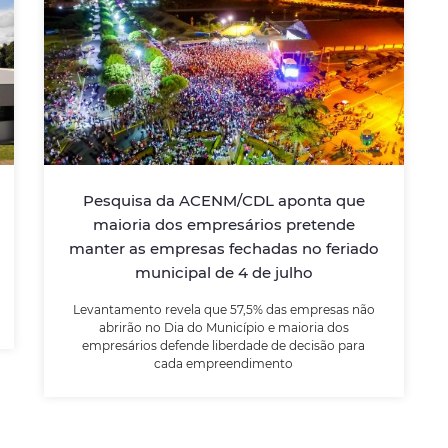
Pesquisa da ACENM/CDL aponta
que maioria dos empresários
pretende manter as empresas
fechadas no feriado municipal de
4 de julho
Pesquisa da ACENM/CDL aponta que
Levantamento revela que 57,5% das
empresas não abrirão no Dia do Município e
maioria dos empresários pretende
maioria dos empresários defende liberdade
manter as empresas fechadas no feriado
de decisão para cada empreendimento
municipal de 4 de julho
Levantamento revela que 57,5% das empresas não
LEIA MAIS
abrirão no Dia do Município e maioria dos
empresários defende liberdade de decisão para
cada empreendimento