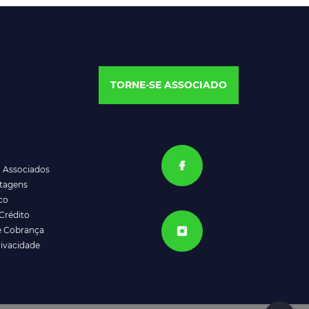
TORNE-SE ASSOCIADO
a Associados
ntagens
co
Crédito
e Cobrança
rivacidade
ATENDIMENTO