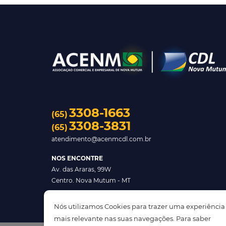
3308-1663
(65)
3308-3831
(65)
atendimento@acenmcdl.com.br
NOS ENCONTRE
Av. das Araras, 99W
Centro. Nova Mutum - MT
Nós utilizamos Cookies para trazer uma experiência
mais relevante nas suas navegações. Para saber