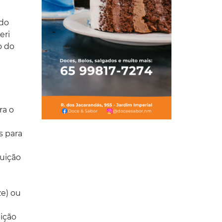
 do
eri
o do
ra o
s para
tuição
ze) ou
ição