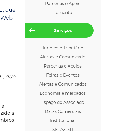
Parcerias e Apoio
os p/ Locação
L, que
Fomento
y Web
Serviços
Jurídico e Tributário
Alertas e Comunicado
Parcerias e Apoios
Feiras e Eventos
L, que
Alertas e Comunicados
Economia e mercados
Espaço do Associado
ia
Datas Comerciais
zido a
embros
Institucional
SEFAZ-MT