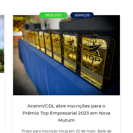
08.05.2023
SERVIÇOS
Acenm/CDL abre inscrições para o
Prêmio Top Empresarial 2023 em
Nova Mutum
Prazo para inscrição inicia em 20 de maio.
Baile de entrega dos troféus está previsto
para novembro
Acenm/CDL abre inscrições para o
Prêmio Top Empresarial 2023 em Nova
LEIA MAIS
Mutum
Prazo para inscrição inicia em 20 de maio. Baile de