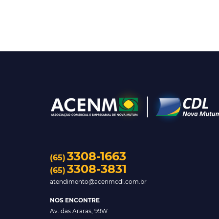
3308-1663
(65)
3308-3831
(65)
atendimento@acenmcdl.com.br
NOS ENCONTRE
Av. das Araras, 99W