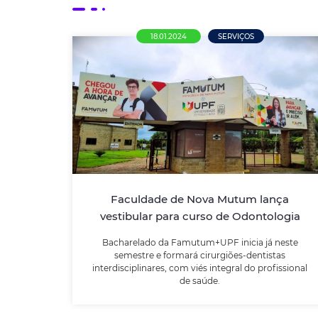
18.01.2024
SERVIÇOS
Faculdade de Nova Mutum lança
vestibular para curso de
Odontologia
Bacharelado da Famutum+UPF inicia já
neste semestre e formará cirurgiões-
dentistas interdisciplinares, com viés
Faculdade de Nova Mutum lança
integral do profissional de saúde.
vestibular para curso de Odontologia
Bacharelado da Famutum+UPF inicia já neste
LEIA MAIS
semestre e formará cirurgiões-dentistas
interdisciplinares, com viés integral do profissional
de saúde.