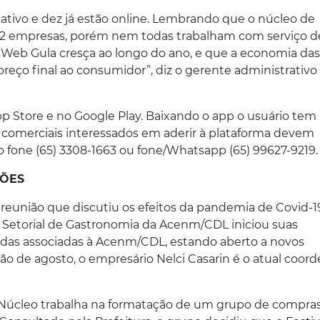
ativo e dez já estão online. Lembrando que o núcleo de
 empresas, porém nem todas trabalham com serviço del
eb Gula cresça ao longo do ano, e que a economia das
reço final ao consumidor”, diz o gerente administrativo
pp Store e no Google Play. Baixando o app o usuário tem
s comerciais interessados em aderir à plataforma devem
fone (65) 3308-1663 ou fone/Whatsapp (65) 99627-9219.
ÇÕES
 reunião que discutiu os efeitos da pandemia de Covid-1
 Setorial de Gastronomia da Acenm/CDL iniciou suas
odas associadas à Acenm/CDL, estando aberto a novos
o de agosto, o empresário Nelci Casarin é o atual coor
 Núcleo trabalha na formatação de um grupo de compras