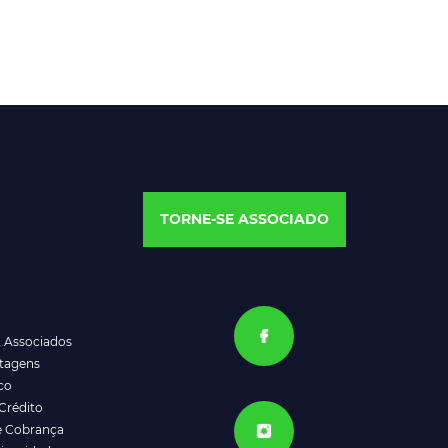
TORNE-SE ASSOCIADO
a Associados
ntagens
co
Crédito
e Cobrança