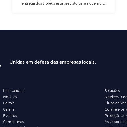
entrega dos troféus está previsto para novembro
Institucional
Soluções
Notícias
Serviços par
Editais
Clube de Va
Galeria
Guia Telefôni
Eventos
Proteção ao 
Campanhas
Assessoria d