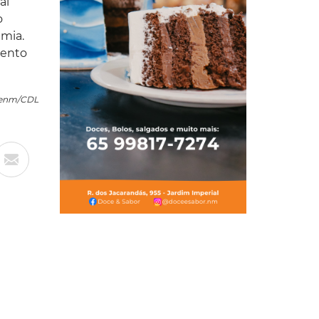
al
o
emia.
vento
Acenm/CDL