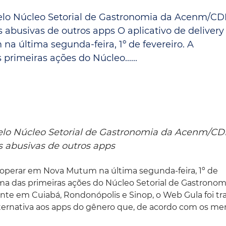
Espaç
Proteção ao Crédito
pelo Núcleo Setorial de Gastronomia da Acenm/CD
s abusivas de outros apps O aplicativo de deliver
Vante CRM
a última segunda-feira, 1º de fevereiro. A
rimeiras ações do Núcleo......
pelo Núcleo Setorial de Gastronomia da Acenm/CD
as abusivas de outros apps
a operar em Nova Mutum na última segunda-feira, 1º de
uma das primeiras ações do Núcleo Setorial de Gastronom
e em Cuiabá, Rondonópolis e Sinop, o Web Gula foi tra
ternativa aos apps do gênero que, de acordo com os m