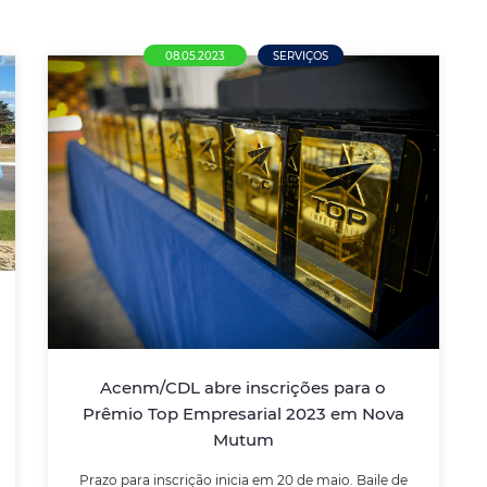
08.05.2023
SERVIÇOS
Acenm/CDL abre inscrições para o
Prêmio Top Empresarial 2023 em
Nova Mutum
Prazo para inscrição inicia em 20 de maio.
Baile de entrega dos troféus está previsto
para novembro
Acenm/CDL abre inscrições para o
Prêmio Top Empresarial 2023 em Nova
LEIA MAIS
Mutum
Prazo para inscrição inicia em 20 de maio. Baile de