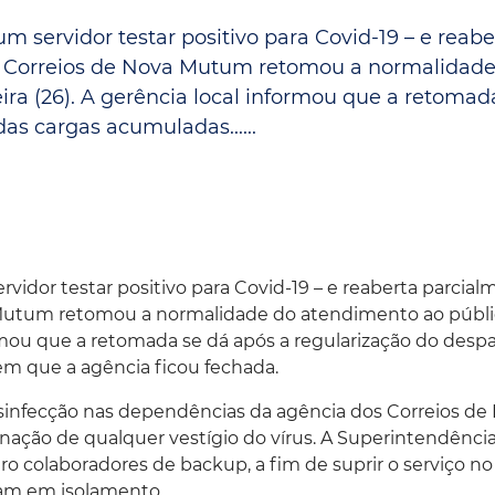
Espaç
Proteção ao Crédito
um servidor testar positivo para Covid-19 – e reabe
os Correios de Nova Mutum retomou a normalidade
Vante CRM
ira (26). A gerência local informou que a retomad
as cargas acumuladas......
rvidor testar positivo para Covid-19 – e reaberta parcia
a Mutum retomou a normalidade do atendimento ao públ
formou que a retomada se dá após a regularização do desp
m que a agência ficou fechada.
sinfecção nas dependências da agência dos Correios de
ação de qualquer vestígio do vírus. A Superintendênci
ro colaboradores de backup, a fim de suprir o serviço no
ram em isolamento.