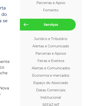
Parcerias e Apoio
os p/ Locação
rta
Fomento
 do
a se
Serviços
Jurídico e Tributário
Alertas e Comunicado
Parcerias e Apoios
Feiras e Eventos
lmente
ico
Alertas e Comunicados
ache
Economia e mercados
Espaço do Associado
 Nova
Datas Comerciais
a
Institucional
SEFAZ-MT