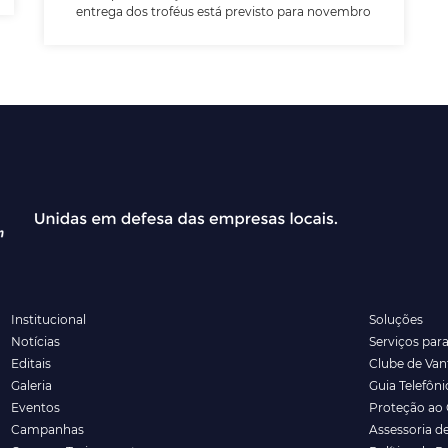
entrega dos troféus está previsto para novembro
Institucional
Soluções
Notícias
Serviços par
Editais
Clube de Va
Galeria
Guia Telefôni
Eventos
Proteção ao 
Campanhas
Assessoria d