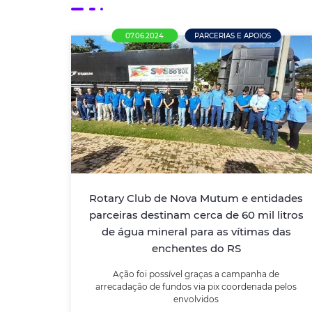
07.06.2024
PARCERIAS E APOIOS
Rotary Club de Nova Mutum e
entidades parceiras destinam
cerca de 60 mil litros de água
mineral para as vítimas das
enchentes do RS
Rotary Club de Nova Mutum e entidades
Ação foi possível graças a campanha de
parceiras destinam cerca de 60 mil litros
arrecadação de fundos via pix coordenada
pelos envolvidos
de água mineral para as vítimas das
enchentes do RS
LEIA MAIS
Ação foi possível graças a campanha de
arrecadação de fundos via pix coordenada pelos
envolvidos