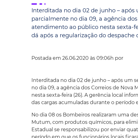
Interditada no dia 02 de junho – após 
Convênio Parque das Águas
parcialmente no dia 09, a agência d
Convênio Mix da Saúde
atendimento ao público nesta sexta-fe
dá após a regularização do despache d
Postada em 26.06.2020 às 09:06h por
Interditada no dia 02 de junho – após um se
no dia 09, a agência dos Correios de Nov
nesta sexta-feira (26). A gerência local in
das cargas acumuladas durante o período e
No dia 08 os Bombeiros realizaram uma de
Mutum, com produtos químicos, para elimin
Estadual se responsabilizou por enviar quat
período em que os funcionários locais fica