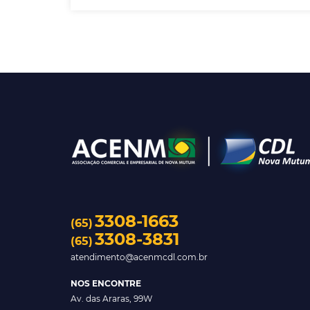
3308-1663
(65)
3308-3831
(65)
atendimento@acenmcdl.com.br
NOS ENCONTRE
Av. das Araras, 99W