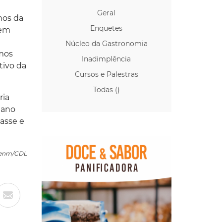
Geral
mos da
Enquetes
zem
Núcleo da Gastronomia
rmos
Inadimplência
tivo da
Cursos e Palestras
Todas ()
ria
iano
lasse e
Acenm/CDL