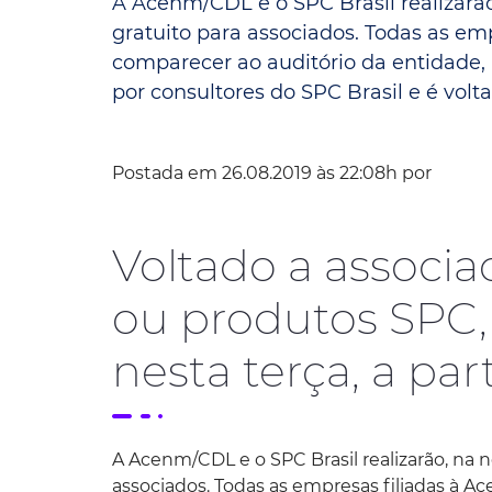
A Acenm/CDL e o SPC Brasil realizarão,
gratuito para associados. Todas as em
Convênio Parque das Águas
comparecer ao auditório da entidade, 
Convênio Mix da Saúde
por consultores do SPC Brasil e é volt
Postada em 26.08.2019 às 22:08h por
Voltado a associa
ou produtos SPC,
nesta terça, a par
A Acenm/CDL e o SPC Brasil realizarão, na n
associados. Todas as empresas filiadas à A