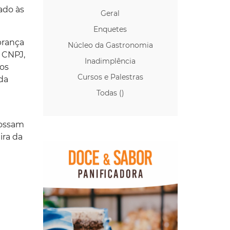
ado às
Geral
Enquetes
brança
Núcleo da Gastronomia
 CNPJ,
Inadimplência
 os
Cursos e Palestras
da
Todas ()
possam
ira da