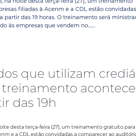
 na noite desta terça-feira (27), um treinamento
Espaç
Proteção ao Crédito
presas filiadas à Acenm e a CDL estão convidadas
a partir das 19 horas. O treinamento será ministr
Vante CRM
ado às empresas que vendem no......
dos que utilizam crediá
 treinamento acontece
tir das 19h
oite desta terça-feira (27), um treinamento gratuito para
cenm e a CDL estão convidadas a comparecer ao auditóri