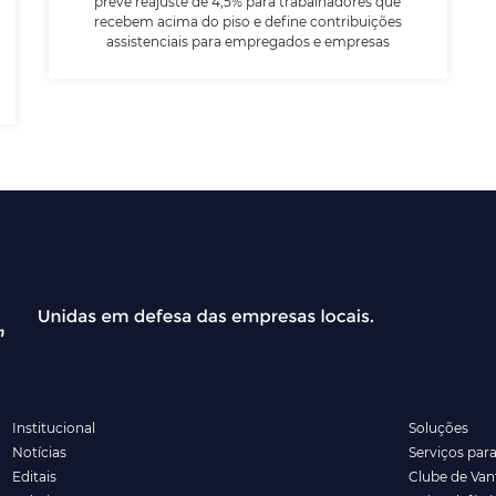
prevê reajuste de 4,5% para trabalhadores que
recebem acima do piso e define contribuições
assistenciais para empregados e empresas
Institucional
Soluções
Notícias
Serviços par
Editais
Clube de Va