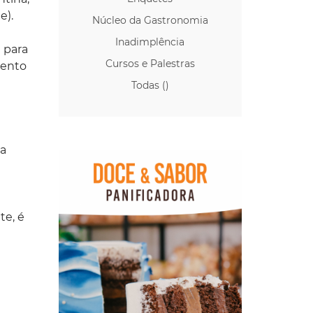
e).
Núcleo da Gastronomia
Inadimplência
 para
Cursos e Palestras
mento
Todas ()
ra
te, é