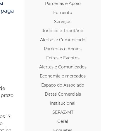
ra
Parcerias e Apoio
os p/ Locação
r paga
Fomento
Serviços
Jurídico e Tributário
Alertas e Comunicado
Parcerias e Apoios
Feiras e Eventos
Alertas e Comunicados
Economia e mercados
Espaço do Associado
 de
Datas Comerciais
 prazo
Institucional
SEFAZ-MT
os 17
Geral
do
ntina,
Enquetes