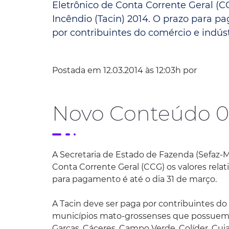
Eletrônico de Conta Corrente Geral (C
Incêndio (Tacin) 2014. O prazo para p
Convênio Parque das Águas
por contribuintes do comércio e indústria
Convênio Mix da Saúde
Postada em 12.03.2014 às 12:03h por
Novo Conteúdo 0
A Secretaria de Estado de Fazenda (Sefaz-M
Conta Corrente Geral (CCG) os valores relat
para pagamento é até o dia 31 de março.
A Tacin deve ser paga por contribuintes do 
municípios mato-grossenses que possuem u
Garças, Cáceres, Campo Verde, Colíder, Cui