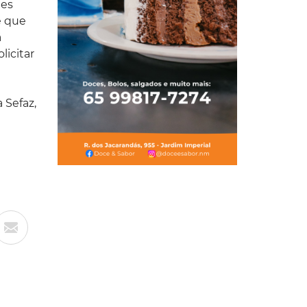
tes
e que
á
licitar
 Sefaz,