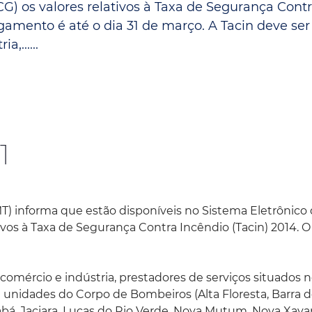
CG) os valores relativos à Taxa de Segurança Cont
Espaç
Proteção ao Crédito
agamento é até o dia 31 de março. A Tacin deve se
,......
Vante CRM
1
T) informa que estão disponíveis no Sistema Eletrônico
ivos à Taxa de Segurança Contra Incêndio (Tacin) 2014. O
comércio e indústria, prestadores de serviços situados n
nidades do Corpo de Bombeiros (Alta Floresta, Barra 
abá, Jaciara, Lucas do Rio Verde, Nova Mutum, Nova Xava