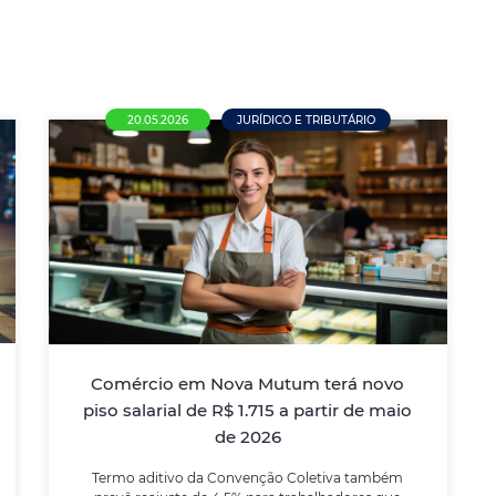
20.05.2026
JURÍDICO E TRIBUTÁRIO
Comércio em Nova Mutum terá
novo piso salarial de R$ 1.715 a
partir de maio de 2026
Termo aditivo da Convenção Coletiva
também prevê reajuste de 4,5% para
trabalhadores que recebem acima do piso e
Comércio em Nova Mutum terá novo
define contribuições assistenciais para
piso salarial de R$ 1.715 a partir de maio
empregados e empresas
de 2026
Termo aditivo da Convenção Coletiva também
LEIA MAIS