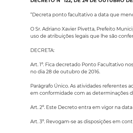
DECRETO Nº 122, DE 24 DE OUTUBRO DE 
“Decreta ponto facultativo a data que menc
O Sr. Adriano Xavier Pivetta, Prefeito Mun
uso de atribuições legais que lhe são confer
DECRETA:
Art. 1º. Fica decretado Ponto Facultativo n
no dia 28 de outubro de 2016.
Parágrafo Único. As atividades referentes a
em conformidade com as determinações de 
Art. 2º. Este Decreto entra em vigor na data
Art. 3º. Revogam-se as disposições em contr