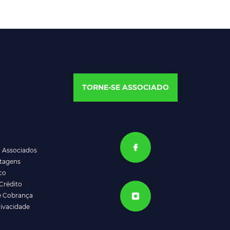
TORNE-SE ASSOCIADO
a Associados
ntagens
co
Crédito
e Cobrança
rivacidade