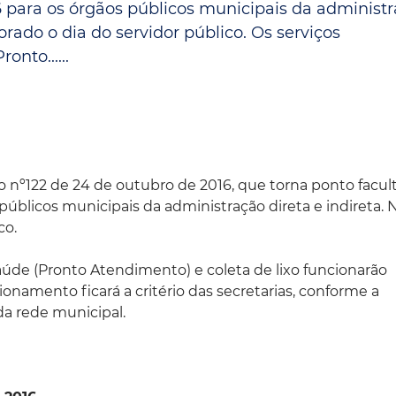
16 para os órgãos públicos municipais da administ
Espaç
Proteção ao Crédito
rado o dia do servidor público. Os serviços
nto......
Vante CRM
o nº122 de 24 de outubro de 2016, que torna ponto facul
públicos municipais da administração direta e indireta. 
co.
aúde (Pronto Atendimento) e coleta de lixo funcionarão
namento ficará a critério das secretarias, conforme a
da rede municipal.