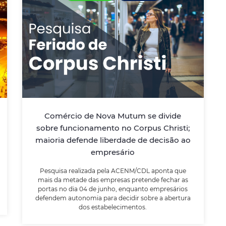
Comércio de Nova Mutum se
divide sobre funcionamento no
Corpus Christi; maioria defende
liberdade de decisão ao
empresário
Pesquisa realizada pela ACENM/CDL aponta
Comércio de Nova Mutum se divide
que mais da metade das empresas
sobre funcionamento no Corpus Christi;
pretende fechar as portas no dia 04 de
maioria defende liberdade de decisão ao
junho, enquanto empresários defendem
autonomia para decidir sobre a abertura
empresário
dos estabelecimentos.
Pesquisa realizada pela ACENM/CDL aponta que
mais da metade das empresas pretende fechar as
portas no dia 04 de junho, enquanto empresários
LEIA MAIS
defendem autonomia para decidir sobre a abertura
dos estabelecimentos.