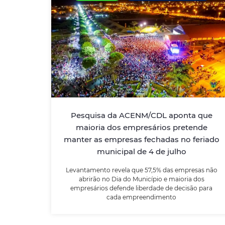
Pesquisa da ACENM/CDL aponta
que maioria dos empresários
pretende manter as empresas
fechadas no feriado municipal de
4 de julho
Pesquisa da ACENM/CDL aponta que
Levantamento revela que 57,5% das
empresas não abrirão no Dia do Município e
maioria dos empresários pretende
maioria dos empresários defende liberdade
manter as empresas fechadas no feriado
de decisão para cada empreendimento
municipal de 4 de julho
Levantamento revela que 57,5% das empresas não
LEIA MAIS
abrirão no Dia do Município e maioria dos
empresários defende liberdade de decisão para
cada empreendimento