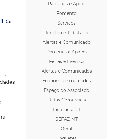
Parcerias e Apoio
os p/ Locação
Fomento
ífica
Serviços
...
Jurídico e Tributário
Alertas e Comunicado
Parcerias e Apoios
Feiras e Eventos
Alertas e Comunicados
nte
Economia e mercados
idades
Espaço do Associado
Datas Comerciais
o
Institucional
ara
SEFAZ-MT
Geral
Enquetes