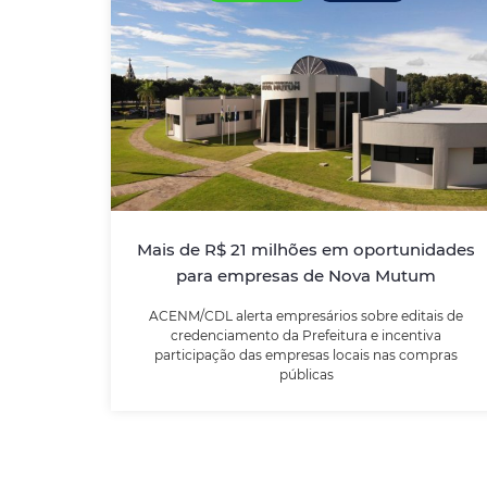
Mais de R$ 21 milhões em
oportunidades para empresas de
Nova Mutum
ACENM/CDL alerta empresários sobre
editais de credenciamento da Prefeitura e
incentiva participação das empresas locais
Mais de R$ 21 milhões em oportunidades
nas compras públicas
para empresas de Nova Mutum
ACENM/CDL alerta empresários sobre editais de
LEIA MAIS
credenciamento da Prefeitura e incentiva
participação das empresas locais nas compras
públicas