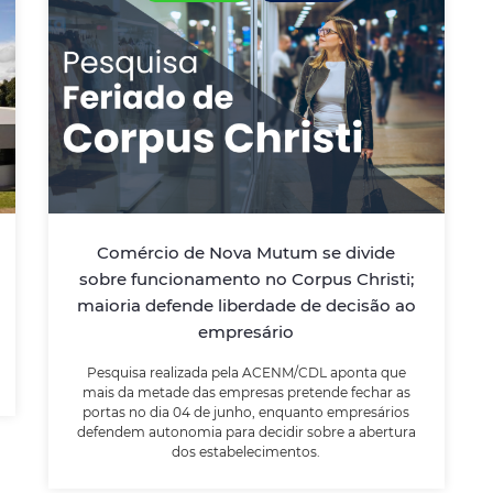
Comércio de Nova Mutum se
divide sobre funcionamento no
Corpus Christi; maioria defende
liberdade de decisão ao
empresário
Pesquisa realizada pela ACENM/CDL aponta
Comércio de Nova Mutum se divide
que mais da metade das empresas
sobre funcionamento no Corpus Christi;
pretende fechar as portas no dia 04 de
maioria defende liberdade de decisão ao
junho, enquanto empresários defendem
autonomia para decidir sobre a abertura
empresário
dos estabelecimentos.
Pesquisa realizada pela ACENM/CDL aponta que
mais da metade das empresas pretende fechar as
portas no dia 04 de junho, enquanto empresários
LEIA MAIS
defendem autonomia para decidir sobre a abertura
dos estabelecimentos.