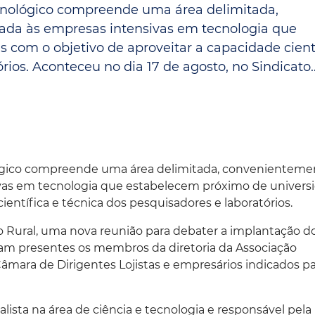
cnológico compreende uma área delimitada,
Espaç
Proteção ao Crédito
ada às empresas intensivas em tecnologia que
Vante CRM
 com o objetivo de aproveitar a capacidade cient
ios. Aconteceu no dia 17 de agosto, no Sindicato...
ógico compreende uma área delimitada, convenienteme
ivas em tecnologia que estabelecem próximo de univers
ientífica e técnica dos pesquisadores e laboratórios.
o Rural, uma nova reunião para debater a implantação d
m presentes os membros da diretoria da Associação
mara de Dirigentes Lojistas e empresários indicados p
lista na área de ciência e tecnologia e responsável pela