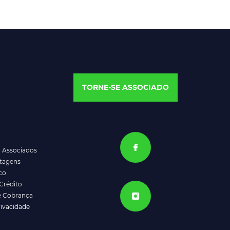
TORNE-SE ASSOCIADO
a Associados
ntagens
co
Crédito
e Cobrança
rivacidade