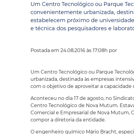
Um Centro Tecnológico ou Parque Te
Convênio Parque das Águas
convenientemente urbanizada, destin
estabelecem próximo de universidades
Convênio Mix da Saúde
e técnica dos pesquisadores e laboratór
Postada em 24.08.2016 às 17:08h por
Um Centro Tecnológico ou Parque Tecnol
urbanizada, destinada às empresas intens
com o objetivo de aproveitar a capacidade c
Aconteceu no dia 17 de agosto, no Sindicat
Centro Tecnológico de Nova Mutum. Estava
Comercial e Empresarial de Nova Mutum, Câ
compor a diretoria da entidade.
O engenheiro químico Mário Bracht, especia