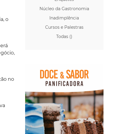
Núcleo da Gastronomia
Inadimplência
a, o
Cursos e Palestras
Todas ()
derá
gócio,
ção no
va