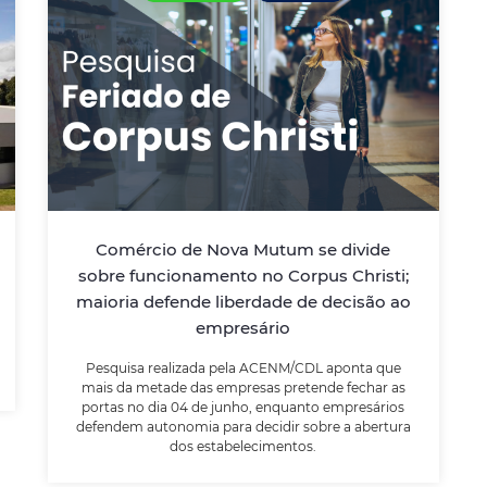
Comércio de Nova Mutum se
divide sobre funcionamento no
Corpus Christi; maioria defende
liberdade de decisão ao
empresário
Pesquisa realizada pela ACENM/CDL aponta
Comércio de Nova Mutum se divide
que mais da metade das empresas
sobre funcionamento no Corpus Christi;
pretende fechar as portas no dia 04 de
maioria defende liberdade de decisão ao
junho, enquanto empresários defendem
autonomia para decidir sobre a abertura
empresário
dos estabelecimentos.
Pesquisa realizada pela ACENM/CDL aponta que
mais da metade das empresas pretende fechar as
portas no dia 04 de junho, enquanto empresários
LEIA MAIS
defendem autonomia para decidir sobre a abertura
dos estabelecimentos.