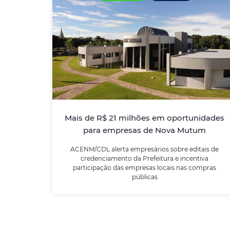
Mais de R$ 21 milhões em
oportunidades para empresas de
Nova Mutum
ACENM/CDL alerta empresários sobre
editais de credenciamento da Prefeitura e
incentiva participação das empresas locais
Mais de R$ 21 milhões em oportunidades
nas compras públicas
para empresas de Nova Mutum
ACENM/CDL alerta empresários sobre editais de
LEIA MAIS
credenciamento da Prefeitura e incentiva
participação das empresas locais nas compras
públicas