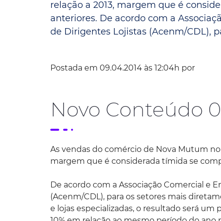
relação a 2013, margem que é conside
anteriores. De acordo com a Associa
Convênio Parque das Águas
de Dirigentes Lojistas (Acenm/CDL), par
Convênio Mix da Saúde
Postada em 09.04.2014 às 12:04h por
Novo Conteúdo 0
As vendas do comércio de Nova Mutum no p
margem que é considerada tímida se compa
De acordo com a Associação Comercial e E
(Acenm/CDL), para os setores mais diretam
e lojas especializadas, o resultado será 
10% em relação ao mesmo período do ano 