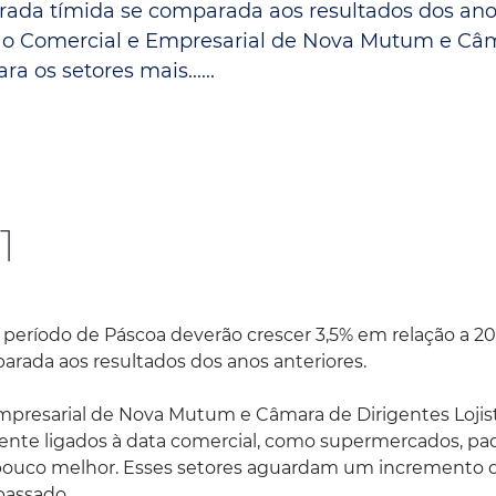
rada tímida se comparada aos resultados dos an
Espaç
Proteção ao Crédito
ção Comercial e Empresarial de Nova Mutum e Câ
a os setores mais......
Vante CRM
1
eríodo de Páscoa deverão crescer 3,5% em relação a 20
rada aos resultados dos anos anteriores.
mpresarial de Nova Mutum e Câmara de Dirigentes Lojis
ente ligados à data comercial, como supermercados, pad
um pouco melhor. Esses setores aguardam um incremento d
passado.