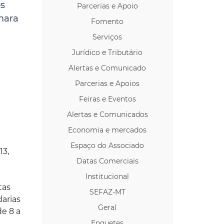
os
Parcerias e Apoio
os p/ Locação
mara
Fomento
Serviços
Jurídico e Tributário
Alertas e Comunicado
Parcerias e Apoios
Feiras e Eventos
Alertas e Comunicados
Economia e mercados
Espaço do Associado
13,
Datas Comerciais
Institucional
tas
SEFAZ-MT
arias
Geral
e 8 a
Enquetes