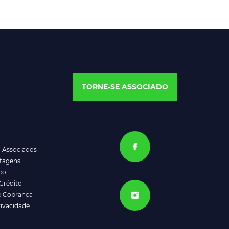
TORNE-SE ASSOCIADO
a Associados
ntagens
co
Crédito
e Cobrança
rivacidade