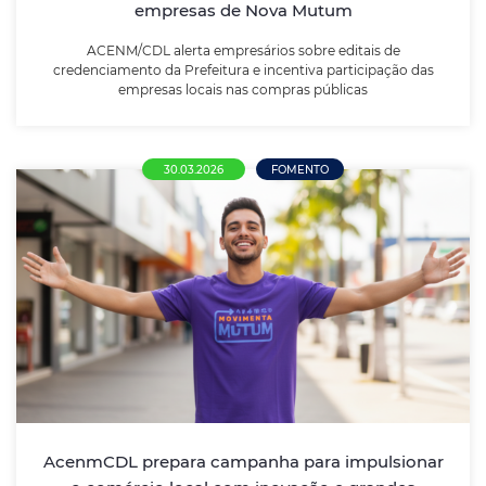
empresas de Nova Mutum
LEIA MAIS
ACENM/CDL alerta empresários sobre editais de
credenciamento da Prefeitura e incentiva participação das
empresas locais nas compras públicas
30.03.2026
FOMENTO
AcenmCDL prepara campanha para
impulsionar o comércio local com
inovação e grandes premiações
Campanha vai unir tecnologia, cashback e sorteios
para movimentar a economia de Nova Mutum ao
longo de 2026
AcenmCDL prepara campanha para impulsionar