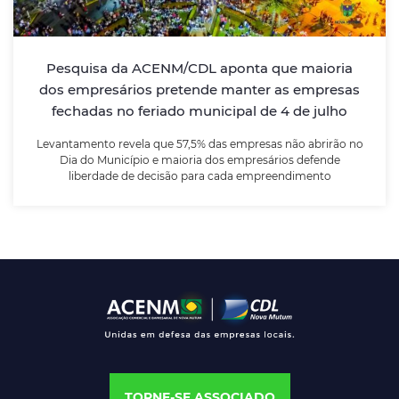
Levantamento revela que 57,5% das empresas não
abrirão no Dia do Município e maioria dos
empresários defende liberdade de decisão para cada
Pesquisa da ACENM/CDL aponta que maioria
empreendimento
dos empresários pretende manter as empresas
fechadas no feriado municipal de 4 de julho
LEIA MAIS
Levantamento revela que 57,5% das empresas não abrirão no
Dia do Município e maioria dos empresários defende
liberdade de decisão para cada empreendimento
TORNE-SE ASSOCIADO