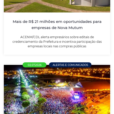
ACENM/CDL alerta empresários sobre editais de
credenciamento da Prefeitura e incentiva
participação das empresas locais nas compras
públicas
Mais de R$ 21 milhões em oportunidades para
empresas de Nova Mutum
LEIA MAIS
ACENM/CDL alerta empresários sobre editais de
credenciamento da Prefeitura e incentiva participação das
empresas locais nas compras públicas
02.07.2026
ALERTAS E COMUNICADOS
Pesquisa da ACENM/CDL aponta que
maioria dos empresários pretende manter
as empresas fechadas no feriado
municipal de 4 de julho