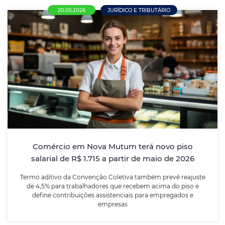
20.05.2026
JURÍDICO E TRIBUTÁRIO
Comércio em Nova Mutum terá novo piso
salarial de R$ 1.715 a partir de maio de
2026
Termo aditivo da Convenção Coletiva também prevê
reajuste de 4,5% para trabalhadores que recebem
acima do piso e define contribuições assistenciais
para empregados e empresas
Comércio em Nova Mutum terá novo piso
salarial de R$ 1.715 a partir de maio de 2026
LEIA MAIS
Termo aditivo da Convenção Coletiva também prevê reajuste
de 4,5% para trabalhadores que recebem acima do piso e
define contribuições assistenciais para empregados e
empresas