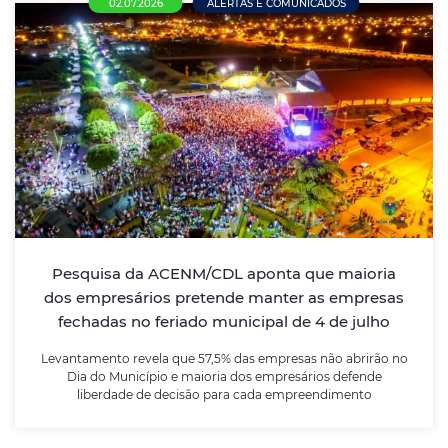
02.07.2026
ALERTAS E COMUNICADOS
Pesquisa da ACENM/CDL aponta que
maioria dos empresários pretende manter
as empresas fechadas no feriado
municipal de 4 de julho
Levantamento revela que 57,5% das empresas não
abrirão no Dia do Município e maioria dos
empresários defende liberdade de decisão para cada
Pesquisa da ACENM/CDL aponta que maioria
empreendimento
dos empresários pretende manter as empresas
fechadas no feriado municipal de 4 de julho
LEIA MAIS
Levantamento revela que 57,5% das empresas não abrirão no
Dia do Município e maioria dos empresários defende
liberdade de decisão para cada empreendimento