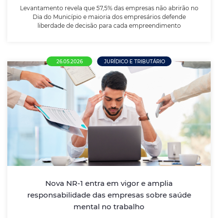
LEIA MAIS
Levantamento revela que 57,5% das empresas não abrirão no
Dia do Município e maioria dos empresários defende
liberdade de decisão para cada empreendimento
26.05.2026
JURÍDICO E TRIBUTÁRIO
Nova NR-1 entra em vigor e amplia
responsabilidade das empresas sobre
saúde mental no trabalho
Atualização da norma obriga empregadores a incluir
riscos psicossociais, como burnout, estresse e
assédio, no gerenciamento de riscos ocupacionais
Nova NR-1 entra em vigor e amplia
responsabilidade das empresas sobre saúde
mental no trabalho
LEIA MAIS