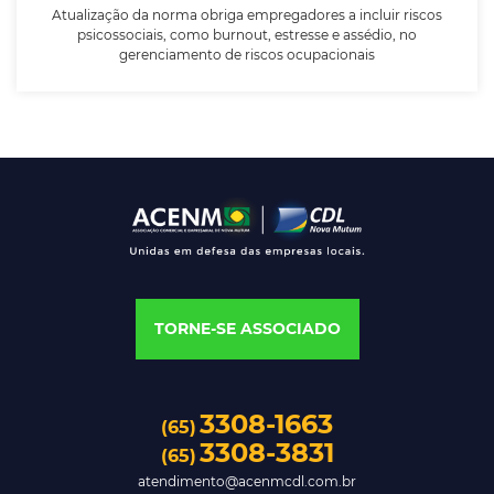
Atualização da norma obriga empregadores a incluir riscos
psicossociais, como burnout, estresse e assédio, no
gerenciamento de riscos ocupacionais
TORNE-SE ASSOCIADO
3308-1663
(65)
3308-3831
(65)
atendimento@acenmcdl.com.br