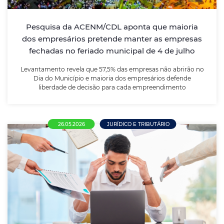
Levantamento revela que 57,5% das empresas não
abrirão no Dia do Município e maioria dos
empresários defende liberdade de decisão para cada
Pesquisa da ACENM/CDL aponta que maioria
empreendimento
dos empresários pretende manter as empresas
fechadas no feriado municipal de 4 de julho
LEIA MAIS
Levantamento revela que 57,5% das empresas não abrirão no
Dia do Município e maioria dos empresários defende
liberdade de decisão para cada empreendimento
26.05.2026
JURÍDICO E TRIBUTÁRIO
Nova NR-1 entra em vigor e amplia
responsabilidade das empresas sobre
saúde mental no trabalho