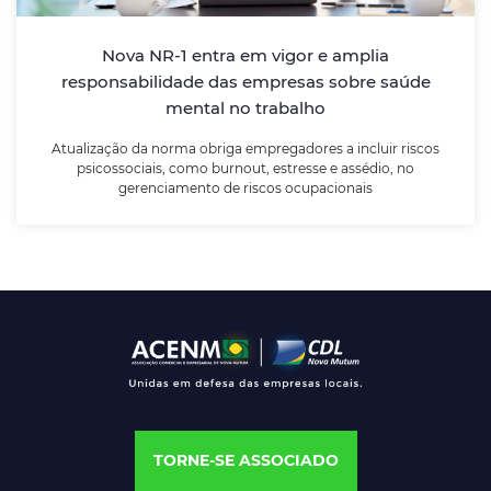
Atualização da norma obriga empregadores a incluir
riscos psicossociais, como burnout, estresse e
assédio, no gerenciamento de riscos ocupacionais
Nova NR-1 entra em vigor e amplia
responsabilidade das empresas sobre saúde
mental no trabalho
LEIA MAIS
Atualização da norma obriga empregadores a incluir riscos
psicossociais, como burnout, estresse e assédio, no
gerenciamento de riscos ocupacionais
TORNE-SE ASSOCIADO