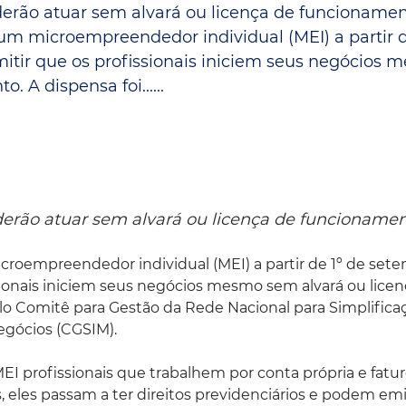
erão atuar sem alvará ou licença de funcionamen
Espaç
Proteção ao Crédito
 um microempreendedor individual (MEI) a partir d
Vante CRM
itir que os profissionais iniciem seus negócios
 A dispensa foi......
erão atuar sem alvará ou licença de funcionamen
icroempreendedor individual (MEI) a partir de 1º de set
sionais iniciem seus negócios mesmo sem alvará ou lice
lo Comitê para Gestão da Rede Nacional para Simplifica
egócios (CGSIM).
EI profissionais que trabalhem por conta própria e fat
, eles passam a ter direitos previdenciários e podem emi