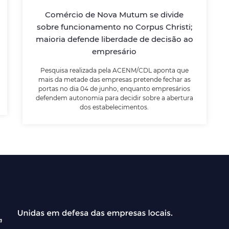
Pesquisa realizada pela ACENM/CDL aponta
Comércio de Nova Mutum se divide
que mais da metade das empresas
sobre funcionamento no Corpus Christi;
pretende fechar as portas no dia 04 de
maioria defende liberdade de decisão ao
junho, enquanto empresários defendem
autonomia para decidir sobre a abertura
empresário
dos estabelecimentos.
Pesquisa realizada pela ACENM/CDL aponta que
mais da metade das empresas pretende fechar as
portas no dia 04 de junho, enquanto empresários
LEIA MAIS
defendem autonomia para decidir sobre a abertura
dos estabelecimentos.