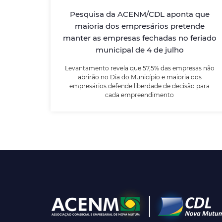
Pesquisa da ACENM/CDL aponta que
Levantamento revela que 57,5% das
empresas não abrirão no Dia do Município e
maioria dos empresários pretende
maioria dos empresários defende liberdade
manter as empresas fechadas no feriado
de decisão para cada empreendimento
municipal de 4 de julho
Levantamento revela que 57,5% das empresas não
LEIA MAIS
abrirão no Dia do Município e maioria dos
empresários defende liberdade de decisão para
cada empreendimento