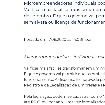
Microempreendedores individuais pod
Convênio Parque das Águas
Vai ficar mais fácil se transformar em
de setembro. É que o governo vai perm
Convênio Mix da Saúde
sem alvará ou licença de funcionamento.
Postada em 17.08.2020 às 14:08h por
Microempreendedores individuais pod
Vai ficar mais fácil se transformar em um m
É que o governo vai permitir que os profis
funcionamento. A dispensa foi aprovada pe
Registro e da Legalização de Empresas e N
Pela legislação, podem se cadastrar como M
até R$ 81 mil por ano. Uma vez formalizados