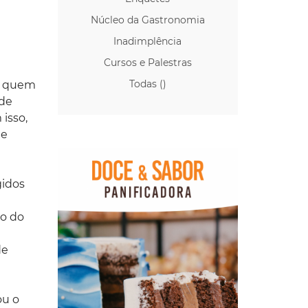
Núcleo da Gastronomia
Inadimplência
Cursos e Palestras
Todas ()
s, quem
 de
isso,
de
gidos
ão do
de
ou o