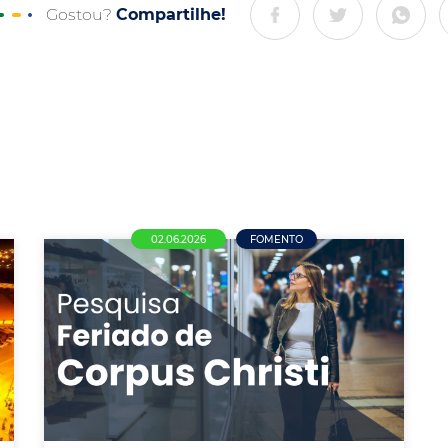
Gostou?
Compartilhe!
02.06.2026
FOMENTO
Comércio de Nova Mutum se
divide sobre funcionamento no
Corpus Christi; maioria defende
liberdade de decisão ao
empresário