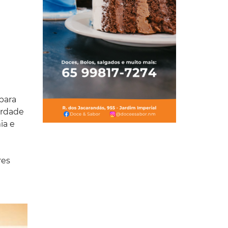
para
erdade
ia e
res