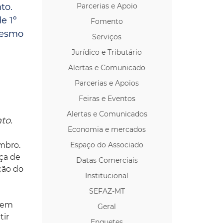
to.
Parcerias e Apoio
os p/ Locação
e 1º
Fomento
 mesmo
Serviços
Jurídico e Tributário
Alertas e Comunicado
Parcerias e Apoios
Feiras e Eventos
Alertas e Comunicados
to.
Economia e mercados
embro.
Espaço do Associado
nça de
Datas Comerciais
ção do
Institucional
SEFAZ-MT
urem
Geral
tir
Enquetes