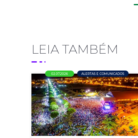
LEIA TAMBÉM
02.07.2026
ALERTAS E COMUNICADOS
Pesquisa da ACENM/CDL aponta
que maioria dos empresários
pretende manter as empresas
fechadas no feriado municipal de
4 de julho