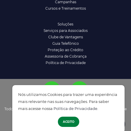
Campanhas
Cursos e Treinamentos
Soluções
Serviços para Associados
Clube de Vantagens
Guia Telefônico
Proteção ao Crédito
Assessoria de Cobrança
Política de Privacidade
Nós utilizamos Cookies para trazer uma experiência
mais relevante nas suas navegações. Para saber
mais acesse nossa
Política de Privacidade
.
Todos os direitos reservados à ACENM/CDL - Política de Privacidade e
ATENDIMENTO
Termos de Uso
ACEITO
Desenvolvido por
Elo Ideias