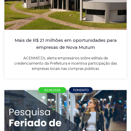
ACENM/CDL alerta empresários sobre editais de
credenciamento da Prefeitura e incentiva
participação das empresas locais nas compras
públicas
Mais de R$ 21 milhões em oportunidades para
empresas de Nova Mutum
LEIA MAIS
ACENM/CDL alerta empresários sobre editais de
credenciamento da Prefeitura e incentiva participação das
empresas locais nas compras públicas
02.06.2026
FOMENTO
Comércio de Nova Mutum se divide sobre
funcionamento no Corpus Christi; maioria
defende liberdade de decisão ao