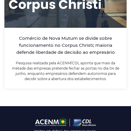
empresário
Pesquisa realizada pela ACENM/CDL aponta que mais
da metade das empresas pretende fechar as portas
no dia 04 de junho, enquanto empresários defendem
Comércio de Nova Mutum se divide sobre
autonomia para decidir sobre a abertura dos
funcionamento no Corpus Christi; maioria
estabelecimentos.
defende liberdade de decisão ao empresário
Pesquisa realizada pela ACENM/CDL aponta que mais da
LEIA MAIS
metade das empresas pretende fechar as portas no dia 04 de
junho, enquanto empresários defendem autonomia para
decidir sobre a abertura dos estabelecimentos.