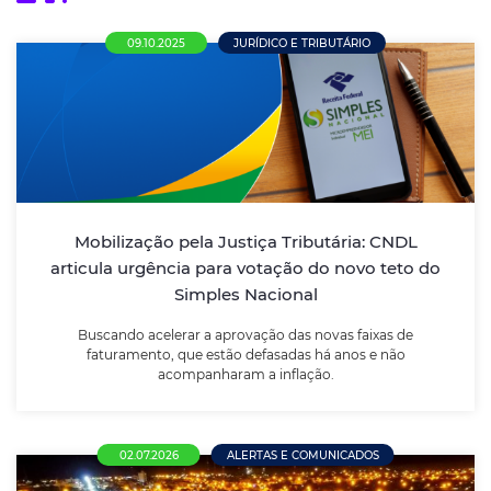
09.10.2025
JURÍDICO E TRIBUTÁRIO
Mobilização pela Justiça Tributária: CNDL
articula urgência para votação do novo
teto do Simples Nacional
Buscando acelerar a aprovação das novas faixas de
Mobilização pela Justiça Tributária: CNDL
faturamento, que estão defasadas há anos e não
articula urgência para votação do novo teto do
acompanharam a inflação.
Simples Nacional
Buscando acelerar a aprovação das novas faixas de
LEIA MAIS
faturamento, que estão defasadas há anos e não
acompanharam a inflação.
02.07.2026
ALERTAS E COMUNICADOS