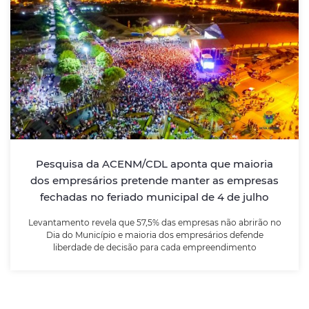
Pesquisa da ACENM/CDL aponta que
maioria dos empresários pretende manter
as empresas fechadas no feriado
municipal de 4 de julho
Levantamento revela que 57,5% das empresas não
abrirão no Dia do Município e maioria dos
empresários defende liberdade de decisão para cada
Pesquisa da ACENM/CDL aponta que maioria
empreendimento
dos empresários pretende manter as empresas
fechadas no feriado municipal de 4 de julho
LEIA MAIS
Levantamento revela que 57,5% das empresas não abrirão no
Dia do Município e maioria dos empresários defende
liberdade de decisão para cada empreendimento