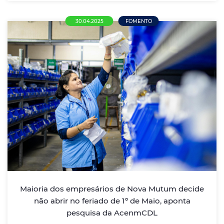
30.04.2025
FOMENTO
Maioria dos empresários de Nova Mutum
decide não abrir no feriado de 1º de Maio,
aponta pesquisa da AcenmCDL
Levantamento mostra que 87,1% das empresas
optarão por permanecer fechadas no Dia do
Trabalhador, mesmo com possibilidade legal de
funcionamento
Maioria dos empresários de Nova Mutum decide
não abrir no feriado de 1º de Maio, aponta
LEIA MAIS
pesquisa da AcenmCDL