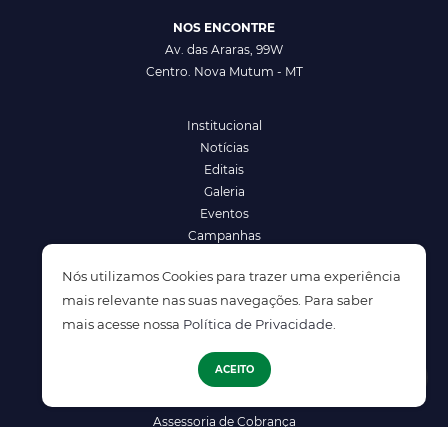
NOS ENCONTRE
Av. das Araras, 99W
Centro. Nova Mutum - MT
Institucional
Notícias
Editais
Galeria
Eventos
Campanhas
Cursos e Treinamentos
Nós utilizamos Cookies para trazer uma experiência
mais relevante nas suas navegações. Para saber
Soluções
mais acesse nossa
Política de Privacidade
.
ATENDIMENTO
Serviços para Associados
Clube de Vantagens
ACEITO
Guia Telefônico
Proteção ao Crédito
Assessoria de Cobrança
Política de Privacidade