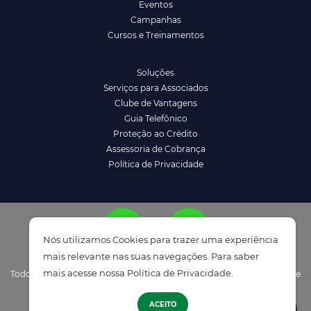
Eventos
Campanhas
Cursos e Treinamentos
Soluções
Serviços para Associados
Clube de Vantagens
Guia Telefônico
Proteção ao Crédito
Assessoria de Cobrança
Política de Privacidade
Nós utilizamos Cookies para trazer uma experiência
mais relevante nas suas navegações. Para saber
mais acesse nossa
Política de Privacidade
.
Todos os direitos reservados à ACENM/CDL - Política de Privacidade e
ATENDIMENTO
Termos de Uso
ACEITO