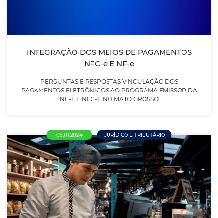
PAGAMENTOS ELETRÔNICOS AO PROGRAMA
EMISSOR DA NF-E E NFC-E NO MATO GROSSO
LEIA MAIS
INTEGRAÇÃO DOS MEIOS DE PAGAMENTOS
NFC-e E NF-e
PERGUNTAS E RESPOSTAS VINCULAÇÃO DOS
PAGAMENTOS ELETRÔNICOS AO PROGRAMA EMISSOR DA
NF-E E NFC-E NO MATO GROSSO
05.01.2024
JURÍDICO E TRIBUTÁRIO
Setor comercial de MT tem benefícios
prorrogados até 2025