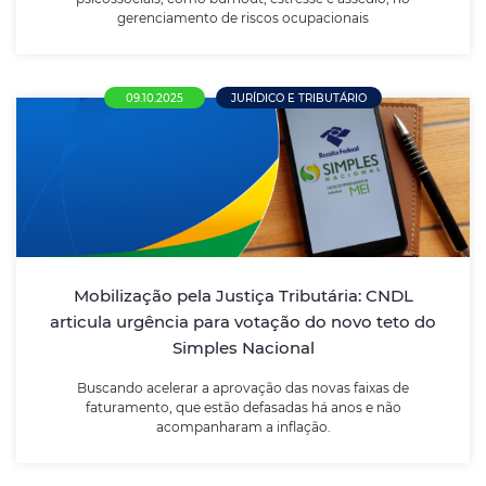
gerenciamento de riscos ocupacionais
09.10.2025
JURÍDICO E TRIBUTÁRIO
Mobilização pela Justiça Tributária: CNDL
articula urgência para votação do novo
teto do Simples Nacional
Buscando acelerar a aprovação das novas faixas de
Mobilização pela Justiça Tributária: CNDL
faturamento, que estão defasadas há anos e não
articula urgência para votação do novo teto do
acompanharam a inflação.
Simples Nacional
Buscando acelerar a aprovação das novas faixas de
LEIA MAIS
faturamento, que estão defasadas há anos e não
acompanharam a inflação.