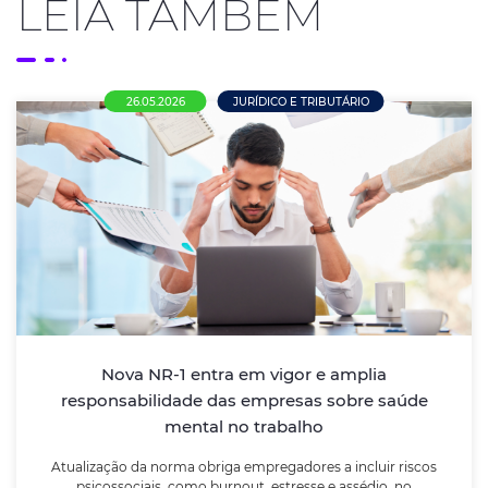
LEIA TAMBÉM
26.05.2026
JURÍDICO E TRIBUTÁRIO
Nova NR-1 entra em vigor e amplia
responsabilidade das empresas sobre
saúde mental no trabalho
Atualização da norma obriga empregadores a incluir
riscos psicossociais, como burnout, estresse e
assédio, no gerenciamento de riscos ocupacionais
Nova NR-1 entra em vigor e amplia
responsabilidade das empresas sobre saúde
mental no trabalho
LEIA MAIS
Atualização da norma obriga empregadores a incluir riscos
psicossociais, como burnout, estresse e assédio, no