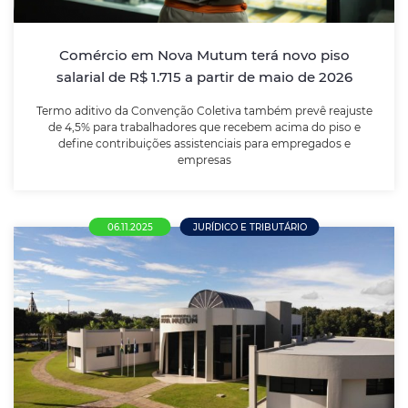
reajuste de 4,5% para trabalhadores que recebem
acima do piso e define contribuições assistenciais
para empregados e empresas
Comércio em Nova Mutum terá novo piso
salarial de R$ 1.715 a partir de maio de 2026
LEIA MAIS
Termo aditivo da Convenção Coletiva também prevê reajuste
de 4,5% para trabalhadores que recebem acima do piso e
define contribuições assistenciais para empregados e
empresas
06.11.2025
JURÍDICO E TRIBUTÁRIO
Prefeitura de Nova Mutum publica os três
primeiros editais no novo modelo de
credenciamento