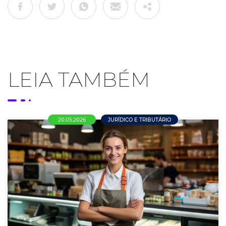
LEIA TAMBÉM
20.05.2026
JURÍDICO E TRIBUTÁRIO
Comércio em Nova Mutum terá novo piso
salarial de R$ 1.715 a partir de maio de
2026
Termo aditivo da Convenção Coletiva também prevê