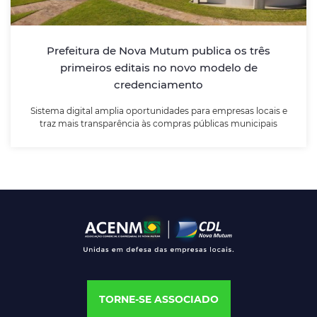
Sistema digital amplia oportunidades para empresas
locais e traz mais transparência às compras públicas
municipais
Prefeitura de Nova Mutum publica os três
primeiros editais no novo modelo de
LEIA MAIS
credenciamento
Sistema digital amplia oportunidades para empresas locais e
traz mais transparência às compras públicas municipais
TORNE-SE ASSOCIADO