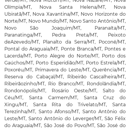
Verde/MT, Nova Mutum/MT, Nova Nazaré/MT, Nova
Olímpia/MT, Nova Santa Helena/MT, Nova
Ubiratã/MT, Nova Xavantina/MT, Novo Horizonte do
Norte/MT, Novo Mundo/MT, Novo Santo Antônio/MT,
Novo São Joaquim/MT, Paranaíta/MT,
Paranatinga/MT, Pedra Preta/MT, Peixoto
deAzevedo/MT, Planalto da Serra/MT, Poconé/MT,
Pontal do Araguaia/MT, Ponte Branca/MT, Pontes e
Lacerda/MT, Porto Alegre do Norte/MT, Porto dos
Gaúchos/MT, Porto Esperidião/MT, Porto Estrela/MT,
Poxoréu/MT, Primavera do Leste/MT, Querência/MT,
Reserva do Cabaçal/MT, Ribeirão Cascalheira/MT,
Ribeirãozinho/MT, Rio Branco/MT, Rondolândia/MT,
Rondonópolis/MT, Rosário Oeste/MT, Salto do
Céu/MT, Santa Carmem/MT, Santa Cruz do
Xingu/MT, Santa Rita do Trivelato/MT, Santa
Terezinha/MT, Santo Afonso/MT, Santo Antônio do
Leste/MT, Santo Antônio do Leverger/MT, São Félix
do Araguaia/MT, São José do Povo/MT, São José do