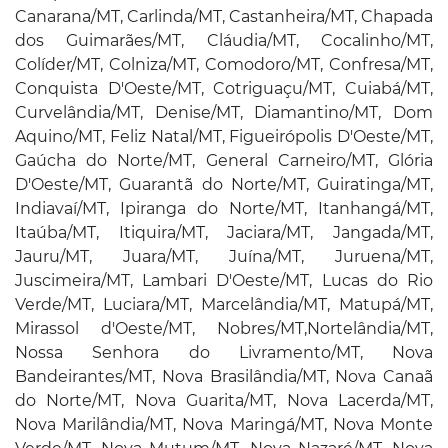
Canarana/MT, Carlinda/MT, Castanheira/MT, Chapada
dos Guimarães/MT, Cláudia/MT, Cocalinho/MT,
Colíder/MT, Colniza/MT, Comodoro/MT, Confresa/MT,
Conquista D'Oeste/MT, Cotriguaçu/MT, Cuiabá/MT,
Curvelândia/MT, Denise/MT, Diamantino/MT, Dom
Aquino/MT, Feliz Natal/MT, Figueirópolis D'Oeste/MT,
Gaúcha do Norte/MT, General Carneiro/MT, Glória
D'Oeste/MT, Guarantã do Norte/MT, Guiratinga/MT,
Indiavaí/MT, Ipiranga do Norte/MT, Itanhangá/MT,
Itaúba/MT, Itiquira/MT, Jaciara/MT, Jangada/MT,
Jauru/MT, Juara/MT, Juína/MT, Juruena/MT,
Juscimeira/MT, Lambari D'Oeste/MT, Lucas do Rio
Verde/MT, Luciara/MT, Marcelândia/MT, Matupá/MT,
Mirassol d'Oeste/MT, Nobres/MT,Nortelândia/MT,
Nossa Senhora do Livramento/MT, Nova
Bandeirantes/MT, Nova Brasilândia/MT, Nova Canaã
do Norte/MT, Nova Guarita/MT, Nova Lacerda/MT,
Nova Marilândia/MT, Nova Maringá/MT, Nova Monte