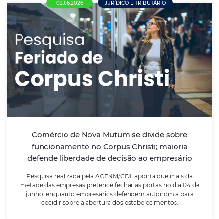
02.06.2026
JURÍDICO E TRIBUTÁRIO
Comércio de Nova Mutum se divide sobre
funcionamento no Corpus Christi; maioria
defende liberdade de decisão ao
empresário
Pesquisa realizada pela ACENM/CDL aponta que mais
da metade das empresas pretende fechar as portas
no dia 04 de junho, enquanto empresários defendem
Comércio de Nova Mutum se divide sobre
autonomia para decidir sobre a abertura dos
funcionamento no Corpus Christi; maioria
estabelecimentos.
defende liberdade de decisão ao empresário
Pesquisa realizada pela ACENM/CDL aponta que mais da
LEIA MAIS
metade das empresas pretende fechar as portas no dia 04 de
junho, enquanto empresários defendem autonomia para
decidir sobre a abertura dos estabelecimentos.