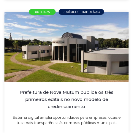
06.11.2025
JURÍDICO E TRIBUTÁRIO
Prefeitura de Nova Mutum publica os três
primeiros editais no novo modelo de
credenciamento
Sistema digital amplia oportunidades para empresas
locais e traz mais transparência às compras públicas
municipais
Prefeitura de Nova Mutum publica os três
primeiros editais no novo modelo de
LEIA MAIS
credenciamento
Sistema digital amplia oportunidades para empresas locais e
traz mais transparência às compras públicas municipais