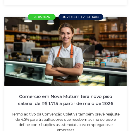
20.05.2026
JURÍDICO E TRIBUTÁRIO
Comércio em Nova Mutum terá novo piso
salarial de R$ 1.715 a partir de maio de
2026
Termo aditivo da Convenção Coletiva também prevê
reajuste de 4,5% para trabalhadores que recebem
acima do piso e define contribuições assistenciais
para empregados e empresas
Comércio em Nova Mutum terá novo piso
salarial de R$ 1.715 a partir de maio de 2026
LEIA MAIS
Termo aditivo da Convenção Coletiva também prevê reajuste
de 4,5% para trabalhadores que recebem acima do piso e
define contribuições assistenciais para empregados e
empresas