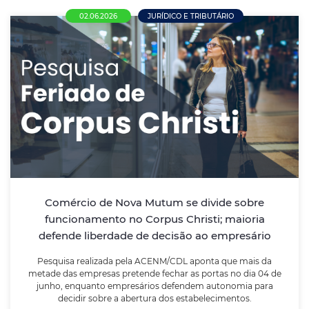
02.06.2026
JURÍDICO E TRIBUTÁRIO
Comércio de Nova Mutum se divide sobre
funcionamento no Corpus Christi; maioria
defende liberdade de decisão ao
empresário
Pesquisa realizada pela ACENM/CDL aponta que mais
da metade das empresas pretende fechar as portas
no dia 04 de junho, enquanto empresários defendem
Comércio de Nova Mutum se divide sobre
autonomia para decidir sobre a abertura dos
funcionamento no Corpus Christi; maioria
estabelecimentos.
defende liberdade de decisão ao empresário
Pesquisa realizada pela ACENM/CDL aponta que mais da
LEIA MAIS
metade das empresas pretende fechar as portas no dia 04 de
junho, enquanto empresários defendem autonomia para
decidir sobre a abertura dos estabelecimentos.