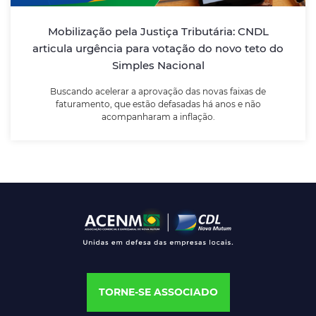
Buscando acelerar a aprovação das novas faixas de
Mobilização pela Justiça Tributária: CNDL
faturamento, que estão defasadas há anos e não
articula urgência para votação do novo teto do
acompanharam a inflação.
Simples Nacional
Buscando acelerar a aprovação das novas faixas de
LEIA MAIS
faturamento, que estão defasadas há anos e não
acompanharam a inflação.
TORNE-SE ASSOCIADO