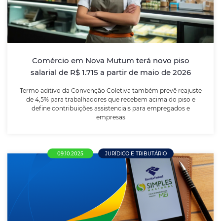
Termo aditivo da Convenção Coletiva também prevê
reajuste de 4,5% para trabalhadores que recebem
acima do piso e define contribuições assistenciais
para empregados e empresas
Comércio em Nova Mutum terá novo piso
salarial de R$ 1.715 a partir de maio de 2026
LEIA MAIS
Termo aditivo da Convenção Coletiva também prevê reajuste
de 4,5% para trabalhadores que recebem acima do piso e
define contribuições assistenciais para empregados e
empresas
09.10.2025
JURÍDICO E TRIBUTÁRIO
Mobilização pela Justiça Tributária: CNDL
articula urgência para votação do novo
teto do Simples Nacional