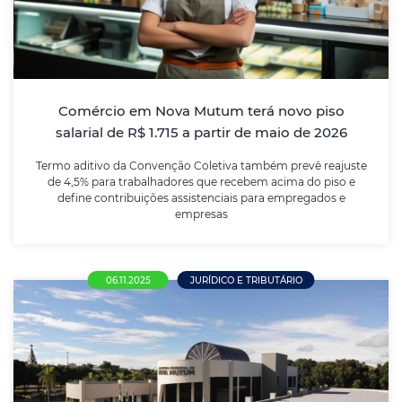
Termo aditivo da Convenção Coletiva também prevê
reajuste de 4,5% para trabalhadores que recebem
acima do piso e define contribuições assistenciais
para empregados e empresas
Comércio em Nova Mutum terá novo piso
salarial de R$ 1.715 a partir de maio de 2026
LEIA MAIS
Termo aditivo da Convenção Coletiva também prevê reajuste
de 4,5% para trabalhadores que recebem acima do piso e
define contribuições assistenciais para empregados e
empresas
06.11.2025
JURÍDICO E TRIBUTÁRIO
Prefeitura de Nova Mutum publica os três
primeiros editais no novo modelo de