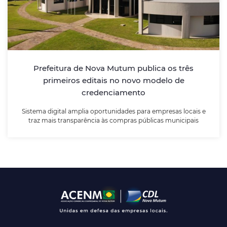
credenciamento
Sistema digital amplia oportunidades para empresas
locais e traz mais transparência às compras públicas
municipais
Prefeitura de Nova Mutum publica os três
primeiros editais no novo modelo de
LEIA MAIS
credenciamento
Sistema digital amplia oportunidades para empresas locais e
traz mais transparência às compras públicas municipais