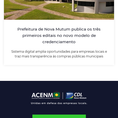
Sistema digital amplia oportunidades para empresas
locais e traz mais transparência às compras públicas
municipais
Prefeitura de Nova Mutum publica os três
primeiros editais no novo modelo de
LEIA MAIS
credenciamento
Sistema digital amplia oportunidades para empresas locais e
traz mais transparência às compras públicas municipais