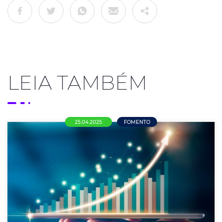
LEIA TAMBÉM
25.04.2025
FOMENTO
Nova Mutum: Observatório Econômico
AcenmCDL divulga dados de fevereiro de
2025