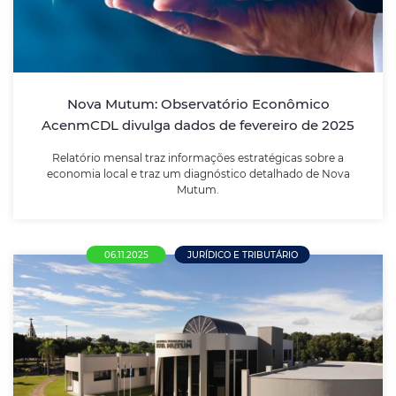
Relatório mensal traz informações estratégicas sobre
a economia local e traz um diagnóstico detalhado de
Nova Mutum.
Nova Mutum: Observatório Econômico
LEIA MAIS
AcenmCDL divulga dados de fevereiro de 2025
Relatório mensal traz informações estratégicas sobre a
economia local e traz um diagnóstico detalhado de Nova
Mutum.
06.11.2025
JURÍDICO E TRIBUTÁRIO
Prefeitura de Nova Mutum publica os três
primeiros editais no novo modelo de
credenciamento