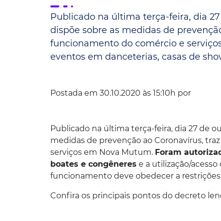
Publicado na última terça-feira, dia 2
Convênio Parque das Águas
dispõe sobre as medidas de prevenção
Convênio Mix da Saúde
funcionamento do comércio e serviço
eventos em danceterias, casas de shows,
Postada em 30.10.2020 às 15:10h por
Publicado na última terça-feira, dia 27 de 
medidas de prevenção ao Coronavírus, tra
serviços em Nova Mutum.
Foram autoriza
boates e congêneres
e a utilização/acesso
funcionamento deve obedecer a restrições,
Confira os principais pontos do decreto le