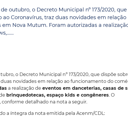
Espaç
Proteção ao Crédito
7 de outubro, o Decreto Municipal nº 173/2020, que
 ao Coronavírus, traz duas novidades em relação
Vante CRM
s em Nova Mutum. Foram autorizadas a realizaçã
......
outubro, o Decreto Municipal nº 173/2020, que dispõe sobr
z duas novidades em relação ao funcionamento do comér
das
a realização de
eventos em danceterias, casas de 
 de
brinquedotecas, espaço kids e congêneres
. O
 conforme detalhado na nota a seguir.
ndo a íntegra da nota emitida pela Acenm/CDL: