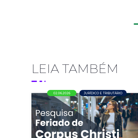
LEIA TAMBÉM
02.06.2026
JURÍDICO E TRIBUTÁRIO
Comércio de Nova Mutum se
divide sobre funcionamento no
Corpus Christi; maioria defende
liberdade de decisão ao