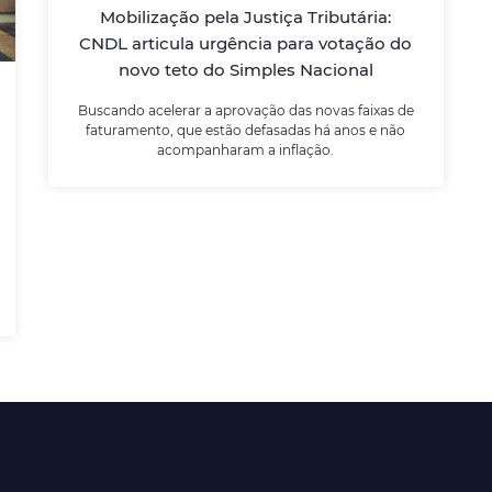
Mobilização pela Justiça Tributária:
Buscando acelerar a aprovação das novas
CNDL articula urgência para votação do
faixas de faturamento, que estão defasadas
novo teto do Simples Nacional
há anos e não acompanharam a inflação.
Buscando acelerar a aprovação das novas faixas de
faturamento, que estão defasadas há anos e não
LEIA MAIS
acompanharam a inflação.