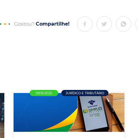
Gostou?
Compartilhe!
09.10.2025
JURÍDICO E TRIBUTÁRIO
Mobilização pela Justiça
Tributária: CNDL articula urgência
para votação do novo teto do
Simples Nacional