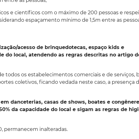
 entre as pessoas;
cnicos e científicos com o máximo de 200 pessoas e resp
onsiderando espaçamento mínimo de 1,5m entre as pesso
lização/acesso de brinquedotecas, espaço kids e
 do local, atendendo as regras descritas no artigo d
e todos os estabelecimentos comerciais e de serviços,
portes coletivos, ficando vedada neste caso, a presença 
s em danceterias, casas de shows, boates e congênere
0% da capacidade do local e sigam as regras de hig
0, permanecem inalteradas.