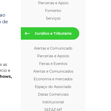
Parcerias e Apoio
os p/ Locação
Fomento
 ao
Serviços
o de
Jurídico e Tributário
Alertas e Comunicado
Parcerias e Apoios
Feiras e Eventos
e as
cio e
Alertas e Comunicados
shows,
Economia e mercados
Espaço do Associado
Datas Comerciais
Institucional
SEFAZ-MT