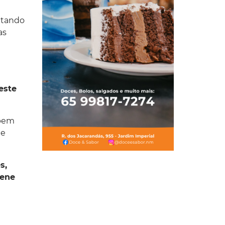
eitando
as
este
 bem
de
s,
iene