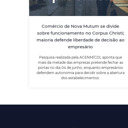
empresário
Pesquisa realizada pela ACENM/CDL aponta
Comércio de Nova Mutum se divide
que mais da metade das empresas
sobre funcionamento no Corpus Christi;
pretende fechar as portas no dia 04 de
maioria defende liberdade de decisão ao
junho, enquanto empresários defendem
autonomia para decidir sobre a abertura
empresário
dos estabelecimentos.
Pesquisa realizada pela ACENM/CDL aponta que
mais da metade das empresas pretende fechar as
portas no dia 04 de junho, enquanto empresários
LEIA MAIS
defendem autonomia para decidir sobre a abertura
dos estabelecimentos.