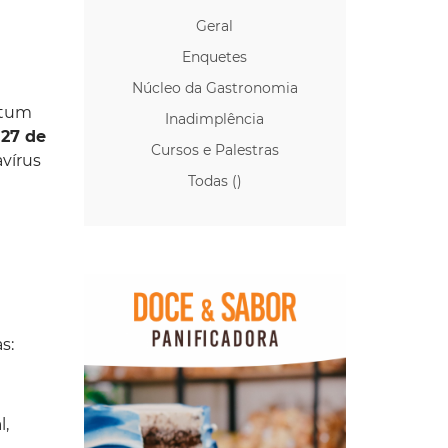
Geral
Enquetes
Núcleo da Gastronomia
utum
Inadimplência
 27 de
Cursos e Palestras
vírus
Todas ()
s:
l,