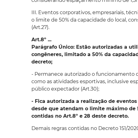
considerando espaçamento mínimo de 1,5m
III. Eventos corporativos, empresariais, té
o limite de 50% da capacidade do local, c
(Art.27).
Art.8º ...
Parágrafo Único: Estão autorizadas a uti
congêneres, limitado a 50% da capacidade
decreto;
- Permanece autorizado o funcionamento d
como as atividades esportivas, inclusive es
público expectador (Art.30);
- Fica autorizada a realização de evento
desde que atendam o limite máximo de 5
contidas no Art.8º e 28 deste decreto.
Demais regras contidas no Decreto 151/202