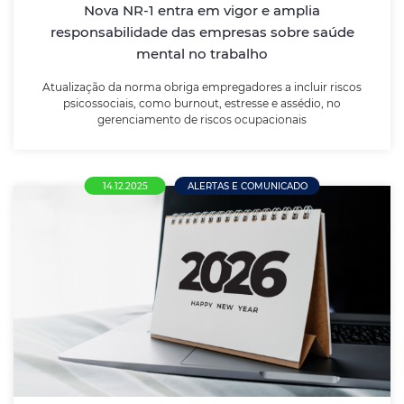
assédio, no gerenciamento de riscos ocupacionais
Nova NR-1 entra em vigor e amplia
responsabilidade das empresas sobre saúde
mental no trabalho
LEIA MAIS
Atualização da norma obriga empregadores a incluir riscos
psicossociais, como burnout, estresse e assédio, no
gerenciamento de riscos ocupacionais
14.12.2025
ALERTAS E COMUNICADO
Calendário 2026: Feriados, Copa do
Mundo e Eleições Prometem Desafios e
Oportunidades para o Comércio em Nova
Mutum
ACENM e CDL destacam a importância de