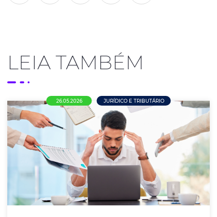
LEIA TAMBÉM
26.05.2026
JURÍDICO E TRIBUTÁRIO
Nova NR-1 entra em vigor e amplia
responsabilidade das empresas sobre
saúde mental no trabalho
Atualização da norma obriga empregadores a incluir
riscos psicossociais, como burnout, estresse e