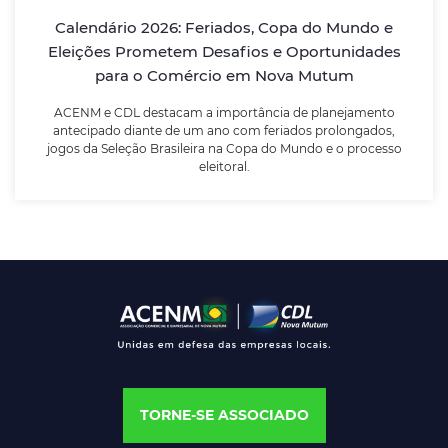
planejamento antecipado diante de um ano com
Calendário 2026: Feriados, Copa do Mundo e
feriados prolongados, jogos da Seleção Brasileira na
Copa do Mundo e o processo eleitoral.
Eleições Prometem Desafios e Oportunidades
para o Comércio em Nova Mutum
LEIA MAIS
ACENM e CDL destacam a importância de planejamento
antecipado diante de um ano com feriados prolongados,
jogos da Seleção Brasileira na Copa do Mundo e o processo
eleitoral.
TORNE-SE ASSOCIADO