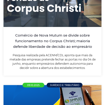
defende liberdade de decisão ao
empresário
Pesquisa realizada pela ACENM/CDL aponta que mais
da metade das empresas pretende fechar as portas
no dia 04 de junho, enquanto empresários defendem
Comércio de Nova Mutum se divide sobre
autonomia para decidir sobre a abertura dos
funcionamento no Corpus Christi; maioria
estabelecimentos.
defende liberdade de decisão ao empresário
Pesquisa realizada pela ACENM/CDL aponta que mais da
LEIA MAIS
metade das empresas pretende fechar as portas no dia 04 de
junho, enquanto empresários defendem autonomia para
decidir sobre a abertura dos estabelecimentos.
09.10.2025
JURÍDICO E TRIBUTÁRIO
Mobilização pela Justiça Tributária: CNDL
articula urgência para votação do novo