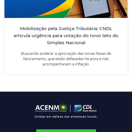
teto do Simples Nacional
Buscando acelerar a aprovação das novas faixas de
Mobilização pela Justiça Tributária: CNDL
faturamento, que estão defasadas há anos e não
articula urgência para votação do novo teto do
acompanharam a inflação.
Simples Nacional
Buscando acelerar a aprovação das novas faixas de
LEIA MAIS
faturamento, que estão defasadas há anos e não
acompanharam a inflação.