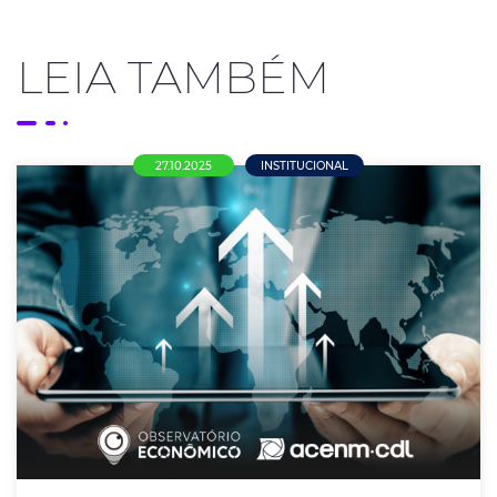
LEIA TAMBÉM
27.10.2025
INSTITUCIONAL
Observatório Econômico AcenmCDL
Revela Cenário de Crescimento e Desafios
em Nova Mutum/MT
Relatório de Agosto de 2025 destaca expansão
empresarial, forte desempenho em exportações e a
dinâmica do mercado de trabalho local.