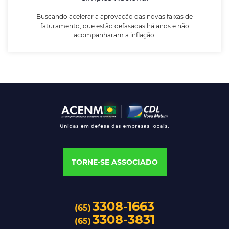
Buscando acelerar a aprovação das novas faixas de
LEIA MAIS
faturamento, que estão defasadas há anos e não
acompanharam a inflação.
TORNE-SE ASSOCIADO
3308-1663
(65)
3308-3831
(65)