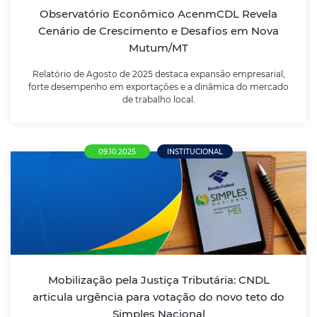
Observatório Econômico AcenmCDL Revela
Cenário de Crescimento e Desafios em Nova
LEIA MAIS
Mutum/MT
Relatório de Agosto de 2025 destaca expansão empresarial,
forte desempenho em exportações e a dinâmica do mercado
de trabalho local.
09.10.2025
INSTITUCIONAL
Mobilização pela Justiça Tributária: CNDL
articula urgência para votação do novo
teto do Simples Nacional
Buscando acelerar a aprovação das novas faixas de
Mobilização pela Justiça Tributária: CNDL
faturamento, que estão defasadas há anos e não
articula urgência para votação do novo teto do
acompanharam a inflação.
Simples Nacional