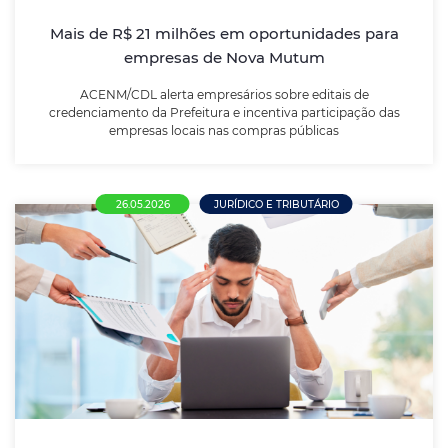
públicas
Mais de R$ 21 milhões em oportunidades para
empresas de Nova Mutum
LEIA MAIS
ACENM/CDL alerta empresários sobre editais de
credenciamento da Prefeitura e incentiva participação das
empresas locais nas compras públicas
26.05.2026
JURÍDICO E TRIBUTÁRIO
Nova NR-1 entra em vigor e amplia
responsabilidade das empresas sobre
saúde mental no trabalho
Atualização da norma obriga empregadores a incluir
riscos psicossociais, como burnout, estresse e