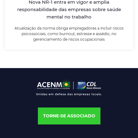
assédio, no gerenciamento de riscos ocupacionais
Nova NR-1 entra em vigor e amplia
responsabilidade das empresas sobre saúde
mental no trabalho
LEIA MAIS
Atualização da norma obriga empregadores a incluir riscos
psicossociais, como burnout, estresse e assédio, no
gerenciamento de riscos ocupacionais
TORNE-SE ASSOCIADO