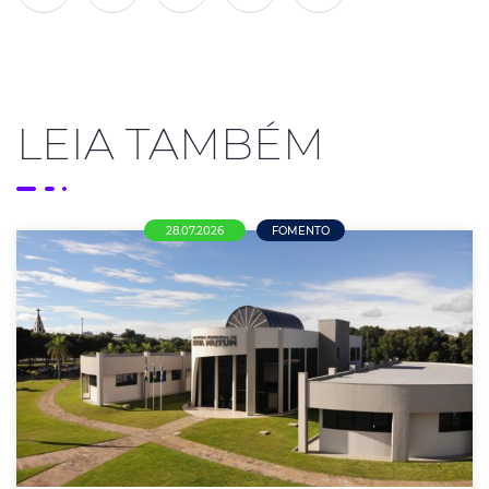
LEIA TAMBÉM
28.07.2026
FOMENTO
Mais de R$ 21 milhões em oportunidades
para empresas de Nova Mutum
ACENM/CDL alerta empresários sobre editais de
credenciamento da Prefeitura e incentiva
participação das empresas locais nas compras