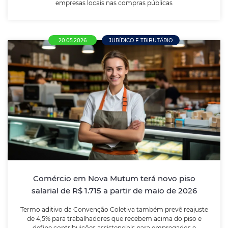
empresas locais nas compras públicas
20.05.2026
JURÍDICO E TRIBUTÁRIO
Comércio em Nova Mutum terá novo piso
salarial de R$ 1.715 a partir de maio de
2026
Termo aditivo da Convenção Coletiva também prevê
reajuste de 4,5% para trabalhadores que recebem
acima do piso e define contribuições assistenciais
para empregados e empresas
Comércio em Nova Mutum terá novo piso
salarial de R$ 1.715 a partir de maio de 2026
LEIA MAIS
Termo aditivo da Convenção Coletiva também prevê reajuste
de 4,5% para trabalhadores que recebem acima do piso e
define contribuições assistenciais para empregados e