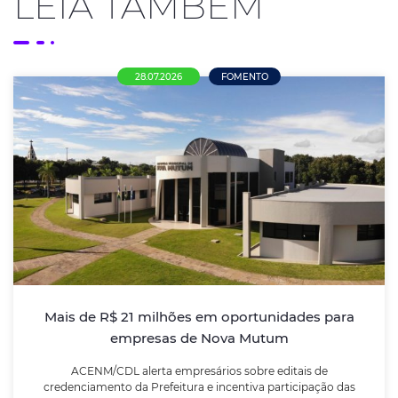
LEIA TAMBÉM
28.07.2026
FOMENTO
Mais de R$ 21 milhões em oportunidades
para empresas de Nova Mutum
ACENM/CDL alerta empresários sobre editais de
credenciamento da Prefeitura e incentiva
participação das empresas locais nas compras
públicas
Mais de R$ 21 milhões em oportunidades para
empresas de Nova Mutum
LEIA MAIS
ACENM/CDL alerta empresários sobre editais de
credenciamento da Prefeitura e incentiva participação das