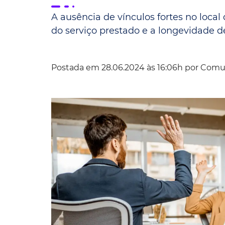
A ausência de vínculos fortes no local
Convênio Parque das Águas
do serviço prestado e a longevidade
Convênio Mix da Saúde
Postada em 28.06.2024 às 16:06h por
Comu