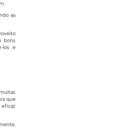
m.
ando as
roveito
m bons
-los e
 muitas
ara que
eficaz
amente,