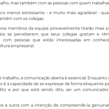
balho, mas também com as pessoas com quem trabalha
uco menos estressante - e muito mais agradável - qu
antêm com os colegas.
ovos membros da equipe provavelmente tirarão mais p
ários se perceberem que seus colegas gostam e tê
m com pessoas que estão interessadas em conhecê
tura empresarial.
 de trabalho, a comunicação aberta é essencial. Enquanto
é a capacidade de se expressar de forma eloquente p
ito e por que está sendo dito, ser um comunicador 
ouve a outra com a intenção de compreendê-la genuin