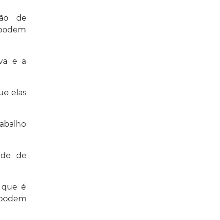
ção de
e podem
iva e a
ue elas
rabalho
ade de
r que é
m podem