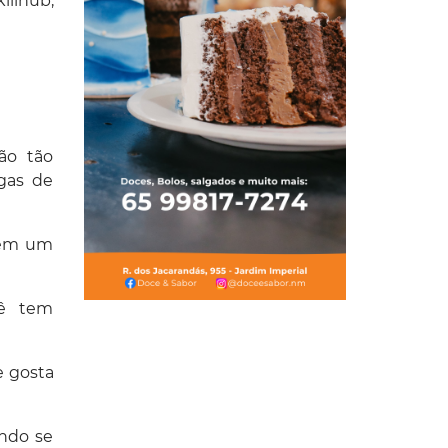
illhub,
ão tão
gas de
e em um
cê tem
e gosta
ando se