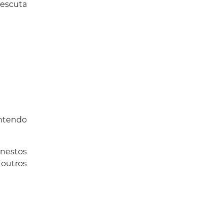
 escuta
ntendo
onestos
 outros