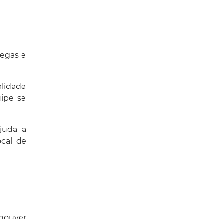
legas e
lidade
ipe se
juda a
ocal de
houver