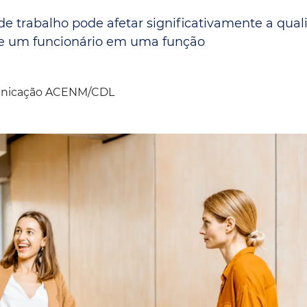
Espaç
Proteção ao Crédito
 de trabalho pode afetar significativamente a qua
 de um funcionário em uma função
Vante CRM
nicação ACENM/CDL