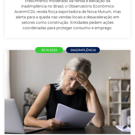
crescimento moderado da renda e elevação da
LEIA MAIS
inadimplência no Brasil, o Observatório Econômico
AcenmCDL revela força exportadora de Nova Mutum, mas
alerta para a queda nas vendas locais e desaceleração em
setores como construção. Entidades pedem ações
coordenadas para proteger consumo e emprego.
30.10.2025
INADIMPLÊNCIA
Reincidência na inadimplência atinge
85,50% dos consumidores. Recuperação
de crédito tem queda em setembro,
aponta CNDL / SPC Brasil
Em média, após cerca de 2,5 meses do vencimento
de uma dívida negativada, outra dívida já vence.