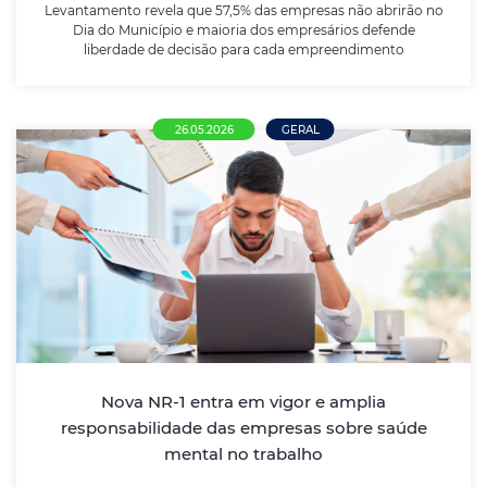
Levantamento revela que 57,5% das empresas não abrirão no
Dia do Município e maioria dos empresários defende
liberdade de decisão para cada empreendimento
26.05.2026
GERAL
Nova NR-1 entra em vigor e amplia
responsabilidade das empresas sobre
saúde mental no trabalho
Atualização da norma obriga empregadores a incluir
riscos psicossociais, como burnout, estresse e
assédio, no gerenciamento de riscos ocupacionais
Nova NR-1 entra em vigor e amplia
responsabilidade das empresas sobre saúde
mental no trabalho
LEIA MAIS