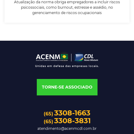
Atualização da norma obriga empregadores a incluir riscos
psicossociais, como burnout, estresse e assédio, no
gerenciamento de riscos ocupacionais
TORNE-SE ASSOCIADO
3308-1663
(65)
3308-3831
(65)
atendimento@acenmcdl.com.br