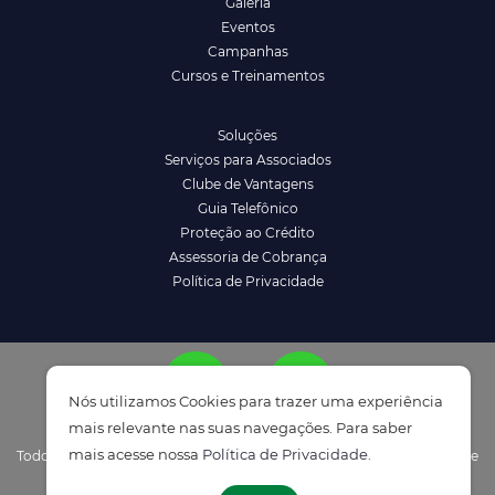
Galeria
Eventos
Campanhas
Cursos e Treinamentos
Soluções
Serviços para Associados
Clube de Vantagens
Guia Telefônico
Proteção ao Crédito
Assessoria de Cobrança
Política de Privacidade
Nós utilizamos Cookies para trazer uma experiência
mais relevante nas suas navegações. Para saber
mais acesse nossa
Política de Privacidade
.
Todos os direitos reservados à ACENM/CDL - Política de Privacidade e
ATENDIMENTO
Termos de Uso