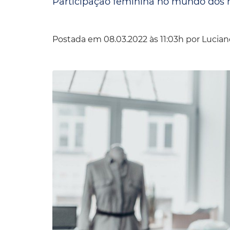
Participação feminina no mundo dos 
Convênio Parque das Águas
Postada em 08.03.2022 às 11:03h por
Lucian
Convênio Mix da Saúde