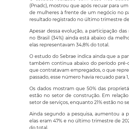
(Pnadc), mostrou que após recuar para um 
de mulheres à frente de um negócio no pa
resultado registrado no último trimestre d
Apesar dessa evolução, a participação d
no Brasil (34%) ainda está abaixo da melho
elas representavam 34,8% do total.
O estudo do Sebrae indica ainda que a pa
também continua abaixo do período pré-cr
que contratavam empregados, o que represe
passado, esse número havia recuado para 1,1
Os dados mostram que 50% das proprietári
estão no setor de construção. Em relaç
setor de serviços, enquanto 21% estão no s
Ainda segundo a pesquisa, aumentou a pr
elas eram 47% e no último trimestre de 2
do total.