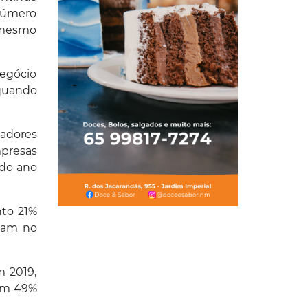
 número
, mesmo
negócio
 quando
gadores
mpresas
 do ano
nto 21%
ram no
m 2019,
ram 49%