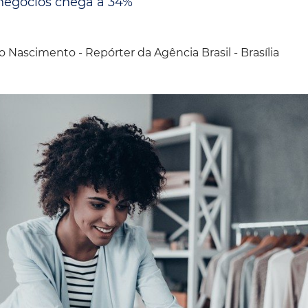
negócios chega a 34%
Espaç
Proteção ao Crédito
Vante CRM
o Nascimento - Repórter da Agência Brasil - Brasília