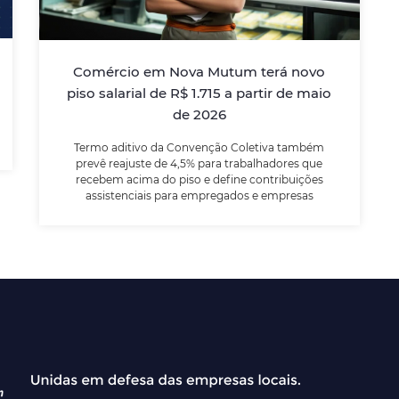
Termo aditivo da Convenção Coletiva
também prevê reajuste de 4,5% para
trabalhadores que recebem acima do piso e
Comércio em Nova Mutum terá novo
define contribuições assistenciais para
piso salarial de R$ 1.715 a partir de maio
empregados e empresas
de 2026
Termo aditivo da Convenção Coletiva também
LEIA MAIS
prevê reajuste de 4,5% para trabalhadores que
recebem acima do piso e define contribuições
assistenciais para empregados e empresas