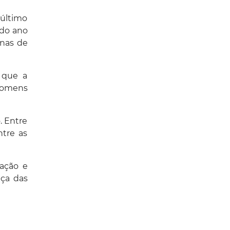
 último
 do ano
onas de
 que a
homens
. Entre
ntre as
ação e
nça das