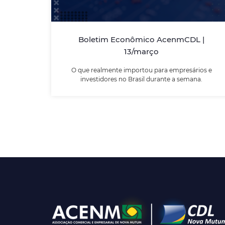
O que realmente importou para
empresários e investidores no Brasil
durante a semana.
Boletim Econômico AcenmCDL |
13/março
LEIA MAIS
O que realmente importou para empresários e
investidores no Brasil durante a semana.