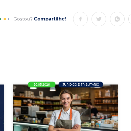
Gostou?
Compartilhe!
20.05.2026
JURÍDICO E TRIBUTÁRIO
Comércio em Nova Mutum terá
novo piso salarial de R$ 1.715 a
partir de maio de 2026