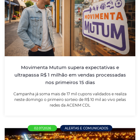
Movimenta Mutum supera expectativas e
ultrapassa R$ 1 milhão em vendas
processadas nos primeiros 15 dias
Campanha já soma mais de 17 mil cupons validados e
realiza neste domingo o primeiro sorteio de R$ 10 mil
ao vivo pelas redes da ACENM CDL
Movimenta Mutum supera expectativas e
ultrapassa R$ 1 milhão em vendas processadas
nos primeiros 15 dias
LEIA MAIS
Campanha já soma mais de 17 mil cupons validados e realiza
neste domingo o primeiro sorteio de R$ 10 mil ao vivo pelas
redes da ACENM CDL
02.07.2026
ALERTAS E COMUNICADOS