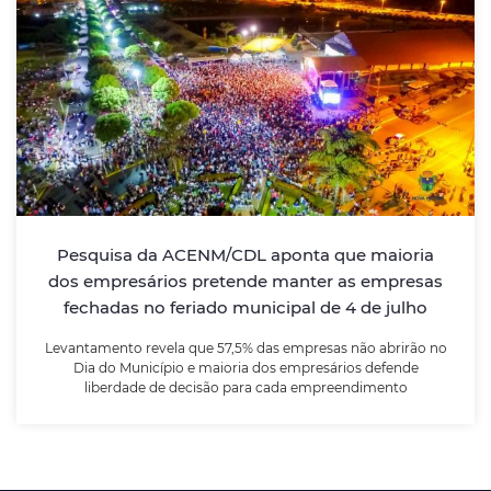
Pesquisa da ACENM/CDL aponta que
maioria dos empresários pretende manter
as empresas fechadas no feriado
municipal de 4 de julho
Levantamento revela que 57,5% das empresas não
abrirão no Dia do Município e maioria dos
empresários defende liberdade de decisão para cada
Pesquisa da ACENM/CDL aponta que maioria
empreendimento
dos empresários pretende manter as empresas
fechadas no feriado municipal de 4 de julho
LEIA MAIS
Levantamento revela que 57,5% das empresas não abrirão no
Dia do Município e maioria dos empresários defende
liberdade de decisão para cada empreendimento