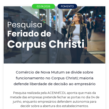
02.06.2026
FOMENTO
Comércio de Nova Mutum se divide sobre
funcionamento no Corpus Christi; maioria
defende liberdade de decisão ao
empresário
Pesquisa realizada pela ACENM/CDL aponta que mais
da metade das empresas pretende fechar as portas
no dia 04 de junho, enquanto empresários defendem
Comércio de Nova Mutum se divide sobre
autonomia para decidir sobre a abertura dos
funcionamento no Corpus Christi; maioria
estabelecimentos.
defende liberdade de decisão ao empresário
Pesquisa realizada pela ACENM/CDL aponta que mais da
LEIA MAIS
metade das empresas pretende fechar as portas no dia 04 de
junho, enquanto empresários defendem autonomia para
decidir sobre a abertura dos estabelecimentos.