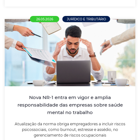
26.05.2026
JURÍDICO E TRIBUTÁRIO
Nova NR-1 entra em vigor e amplia
responsabilidade das empresas sobre
saúde mental no trabalho
Atualização da norma obriga empregadores a incluir
riscos psicossociais, como burnout, estresse e
assédio, no gerenciamento de riscos ocupacionais
Nova NR-1 entra em vigor e amplia
responsabilidade das empresas sobre saúde
mental no trabalho
LEIA MAIS
Atualização da norma obriga empregadores a incluir riscos
psicossociais, como burnout, estresse e assédio, no
gerenciamento de riscos ocupacionais