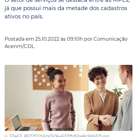
já que possui mais da metade dos cadastros
ativos no país.
Postada em 25.10.2022 às 09:10h por
Comunicação
Acenm/CDL
n_53453_8572f22b5b0506a533ffd5ba9c9b551f.jpg