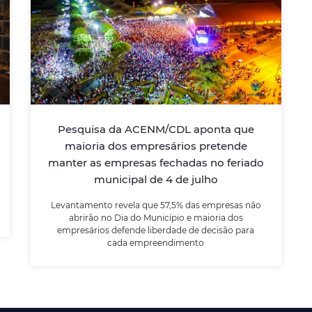
Pesquisa da ACENM/CDL aponta
que maioria dos empresários
pretende manter as empresas
fechadas no feriado municipal de
4 de julho
Pesquisa da ACENM/CDL aponta que
Levantamento revela que 57,5% das
empresas não abrirão no Dia do Município e
maioria dos empresários pretende
maioria dos empresários defende liberdade
manter as empresas fechadas no feriado
de decisão para cada empreendimento
municipal de 4 de julho
Levantamento revela que 57,5% das empresas não
LEIA MAIS
abrirão no Dia do Município e maioria dos
empresários defende liberdade de decisão para
cada empreendimento