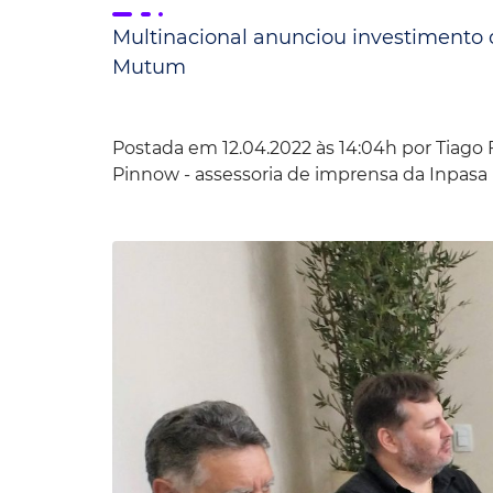
Multinacional anunciou investimento d
Convênio Parque das Águas
Mutum
Convênio Mix da Saúde
Postada em 12.04.2022 às 14:04h por
Tiago 
Pinnow - assessoria de imprensa da Inpasa B