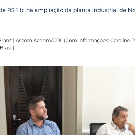
Espaç
Proteção ao Crédito
e R$ 1 bi na ampliação da planta industrial de N
Vante CRM
Franz | Ascom Acenm/CDL (Com informações: Caroline Pi
rasil)