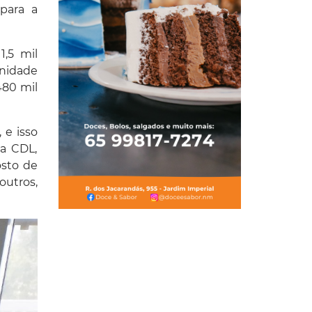
 para a
1,5 mil
unidade
480 mil
 e isso
da CDL,
osto de
outros,