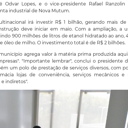
sé Odvar Lopes, e o vice-presidente Rafael Ranzolin
lanta industrial de Nova Mutum.
nacional irá investir R$ 1 bilhão, gerando mais de 
onstrução deve iniciar em maio. Com a ampliação, a 
ndo 900 milhões de litros de etanol hidratado ao ano, 
 óleo de milho. O investimento total é de R$ 2 bilhões.
 município agrega valor à matéria prima produzida aqui,
mpresas". "Importante lembrar", conclui o presidente 
mbém um polo de prestação de serviços diversos, com p
rmácia lojas de conveniência, serviços mecânicos e 
 indiretos".