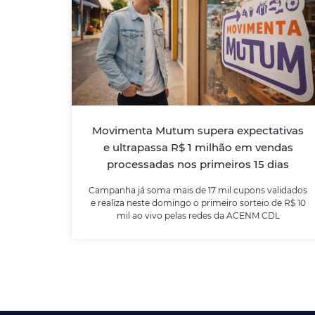
Movimenta Mutum supera
expectativas e ultrapassa R$ 1
milhão em vendas processadas
nos primeiros 15 dias
Campanha já soma mais de 17 mil cupons
validados e realiza neste domingo o
Movimenta Mutum supera expectativas
primeiro sorteio de R$ 10 mil ao vivo pelas
e ultrapassa R$ 1 milhão em vendas
redes da ACENM CDL
processadas nos primeiros 15 dias
Campanha já soma mais de 17 mil cupons validados
LEIA MAIS
e realiza neste domingo o primeiro sorteio de R$ 10
mil ao vivo pelas redes da ACENM CDL