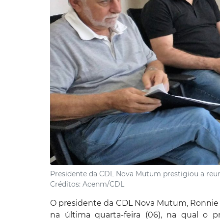
Presidente da CDL Nova Mutum prestigiou a reuni
Créditos:
Acenm/CDL
O presidente da CDL Nova Mutum, Ronnie S
na última quarta-feira (06), na qual o 