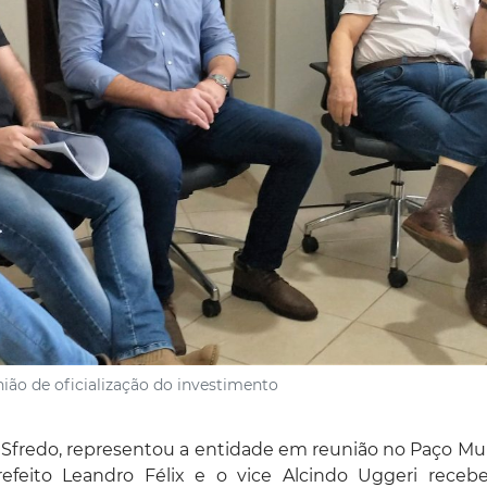
ão de oficialização do investimento
fredo, representou a entidade em reunião no Paço Mun
prefeito Leandro Félix e o vice Alcindo Uggeri rece