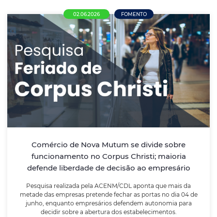
02.06.2026
FOMENTO
Comércio de Nova Mutum se divide sobre
funcionamento no Corpus Christi; maioria
defende liberdade de decisão ao
empresário
Pesquisa realizada pela ACENM/CDL aponta que mais
da metade das empresas pretende fechar as portas
no dia 04 de junho, enquanto empresários defendem
Comércio de Nova Mutum se divide sobre
autonomia para decidir sobre a abertura dos
funcionamento no Corpus Christi; maioria
estabelecimentos.
defende liberdade de decisão ao empresário
Pesquisa realizada pela ACENM/CDL aponta que mais da
LEIA MAIS
metade das empresas pretende fechar as portas no dia 04 de
junho, enquanto empresários defendem autonomia para
decidir sobre a abertura dos estabelecimentos.