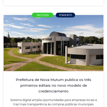
06.11.2025
FOMENTO
Prefeitura de Nova Mutum publica os três
primeiros editais no novo modelo de
credenciamento
Sistema digital amplia oportunidades para empresas
locais e traz mais transparência às compras públicas
municipais
Prefeitura de Nova Mutum publica os três
primeiros editais no novo modelo de
LEIA MAIS
credenciamento
Sistema digital amplia oportunidades para empresas locais e
traz mais transparência às compras públicas municipais