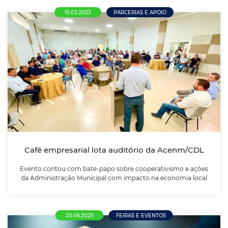
15.03.2023
PARCERIAS E APOIO
Café empresarial lota auditório da
Acenm/CDL
Evento contou com bate-papo sobre cooperativismo
e ações da Administração Municipal com impacto na
economia local
Café empresarial lota auditório da Acenm/CDL
LEIA MAIS
Evento contou com bate-papo sobre cooperativismo e ações
da Administração Municipal com impacto na economia local
20.06.2025
FEIRAS E EVENTOS