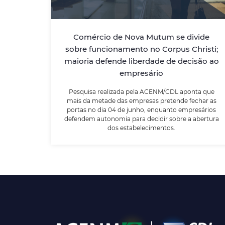
Pesquisa realizada pela ACENM/CDL aponta
Comércio de Nova Mutum se divide
que mais da metade das empresas
sobre funcionamento no Corpus Christi;
pretende fechar as portas no dia 04 de
maioria defende liberdade de decisão ao
junho, enquanto empresários defendem
autonomia para decidir sobre a abertura
empresário
dos estabelecimentos.
Pesquisa realizada pela ACENM/CDL aponta que
mais da metade das empresas pretende fechar as
portas no dia 04 de junho, enquanto empresários
LEIA MAIS
defendem autonomia para decidir sobre a abertura
dos estabelecimentos.