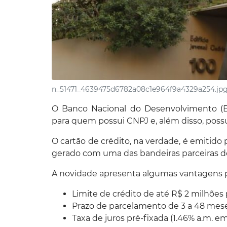
n_51471_4639475d6782a08c1e964f9a4329a254.jp
O Banco Nacional do Desenvolvimento (BN
para quem possui CNPJ e, além disso, possu
O cartão de crédito, na verdade, é emitido 
gerado com uma das bandeiras parceiras d
A novidade apresenta algumas vantagens par
Limite de crédito de até R$ 2 milhões 
Prazo de parcelamento de 3 a 48 mese
Taxa de juros pré-fixada (1.46% a.m. em