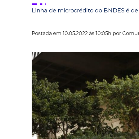
Linha de microcrédito do BNDES é de at
Convênio Parque das Águas
Convênio Mix da Saúde
Postada em 10.05.2022 às 10:05h por
Comun