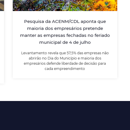
4 de julho
Pesquisa da ACENM/CDL aponta que
Levantamento revela que 57,5% das
empresas não abrirão no Dia do Município e
maioria dos empresários pretende
maioria dos empresários defende liberdade
manter as empresas fechadas no feriado
de decisão para cada empreendimento
municipal de 4 de julho
Levantamento revela que 57,5% das empresas não
LEIA MAIS
abrirão no Dia do Município e maioria dos
empresários defende liberdade de decisão para
cada empreendimento