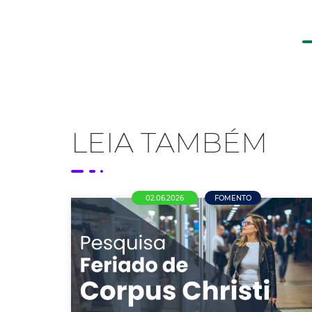
LEIA TAMBÉM
02.06.2026
FOMENTO
Comércio de Nova Mutum se
divide sobre funcionamento no
Corpus Christi; maioria defende
liberdade de decisão ao
empresário