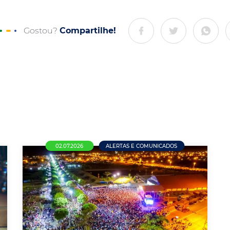
Gostou?
Compartilhe!
02.07.2026
ALERTAS E COMUNICADOS
Pesquisa da ACENM/CDL aponta
que maioria dos empresários
pretende manter as empresas
fechadas no feriado municipal de