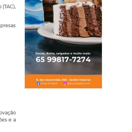
 (TAC),
mpresas
rovação
ões e a