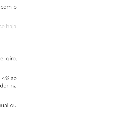
a com o
so haja
e giro,
a 4% ao
ador na
gual ou