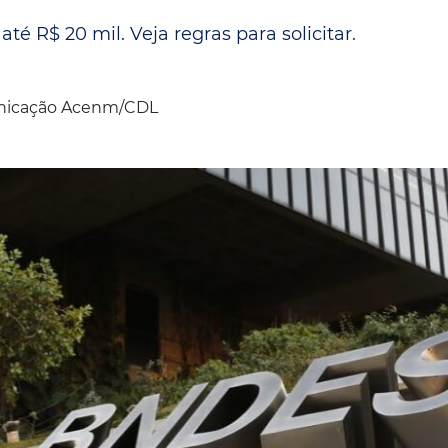
Espaç
Proteção ao Crédito
é R$ 20 mil. Veja regras para solicitar.
Vante CRM
icação Acenm/CDL