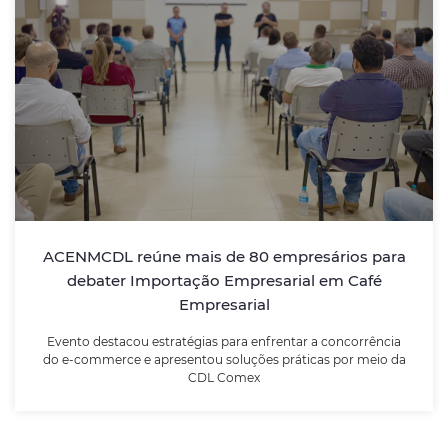
ACENMCDL reúne mais de 80
empresários para debater Importação
Empresarial em Café Empresarial
Evento destacou estratégias para enfrentar a
concorrência do e-commerce e apresentou soluções
práticas por meio da CDL Comex
ACENMCDL reúne mais de 80 empresários para
LEIA MAIS
debater Importação Empresarial em Café
Empresarial
Evento destacou estratégias para enfrentar a concorrência
do e-commerce e apresentou soluções práticas por meio da
CDL Comex