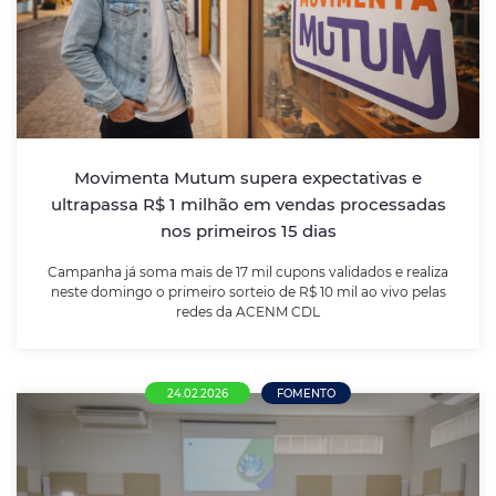
ultrapassa R$ 1 milhão em vendas
processadas nos primeiros 15 dias
Campanha já soma mais de 17 mil cupons validados e
realiza neste domingo o primeiro sorteio de R$ 10 mil
ao vivo pelas redes da ACENM CDL
Movimenta Mutum supera expectativas e
ultrapassa R$ 1 milhão em vendas processadas
nos primeiros 15 dias
LEIA MAIS
Campanha já soma mais de 17 mil cupons validados e realiza
neste domingo o primeiro sorteio de R$ 10 mil ao vivo pelas
redes da ACENM CDL
24.02.2026
FOMENTO