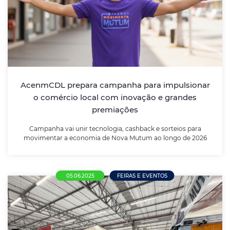
impulsionar o comércio local com
inovação e grandes premiações
Campanha vai unir tecnologia, cashback e sorteios
para movimentar a economia de Nova Mutum ao
longo de 2026
AcenmCDL prepara campanha para impulsionar
o comércio local com inovação e grandes
LEIA MAIS
premiações
Campanha vai unir tecnologia, cashback e sorteios para
movimentar a economia de Nova Mutum ao longo de 2026
05.06.2025
FEIRAS E EVENTOS