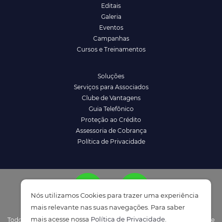
Editais
Galeria
Eventos
Campanhas
Cursos e Treinamentos
Soluções
Serviços para Associados
Clube de Vantagens
Guia Telefônico
Proteção ao Crédito
Assessoria de Cobrança
Política de Privacidade
Nós utilizamos Cookies para trazer uma experiência
mais relevante nas suas navegações. Para saber
mais acesse nossa
Política de Privacidade
.
Todos os direitos reservados à ACENM/CDL - Política de Privacidade e