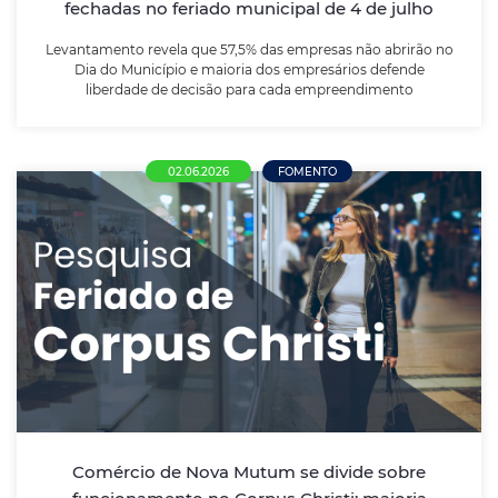
fechadas no feriado municipal de 4 de julho
LEIA MAIS
Levantamento revela que 57,5% das empresas não abrirão no
Dia do Município e maioria dos empresários defende
liberdade de decisão para cada empreendimento
02.06.2026
FOMENTO
Comércio de Nova Mutum se divide sobre
funcionamento no Corpus Christi; maioria
defende liberdade de decisão ao
empresário
Pesquisa realizada pela ACENM/CDL aponta que mais
da metade das empresas pretende fechar as portas
no dia 04 de junho, enquanto empresários defendem
Comércio de Nova Mutum se divide sobre
autonomia para decidir sobre a abertura dos